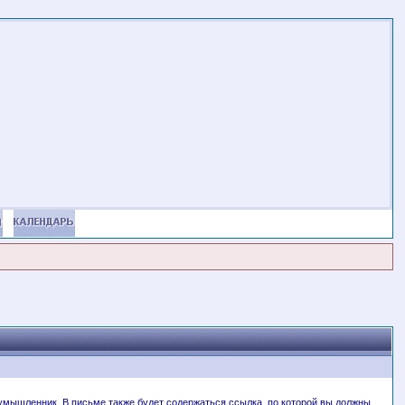
злоумышленник. В письме также будет содержаться ссылка, по которой вы должны