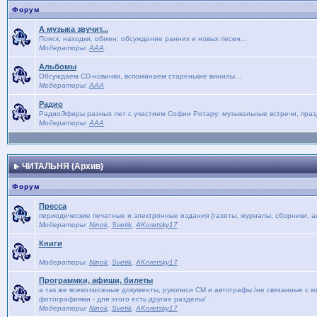
Форум
А музыка звучит...
Поиск, находки, обмен; обсуждение ранних и новых песен...
Модераторы:
AAA
Альбомы
Обсуждаем CD-новинки, вспоминаем старенькие винилы...
Модераторы:
AAA
Радио
РадиоЭфиры разных лет с участием Софии Ротару: музыкальные встречи, праз
Модераторы:
AAA
ЧИТАЛЬНЯ (Архив)
Форум
Пресса
периодические печатные и электронные издания (газеты, журналы, сборники, ал
Модераторы:
Ninok
,
Svetik
,
AKoretsky17
Книги
Модераторы:
Ninok
,
Svetik
,
AKoretsky17
Программки, афиши, билеты
а так же всевозможные документы, рукописи СМ и автографы /не связанные с к
фотографиями - для этого есть другие разделы/
Модераторы:
Ninok
,
Svetik
,
AKoretsky17