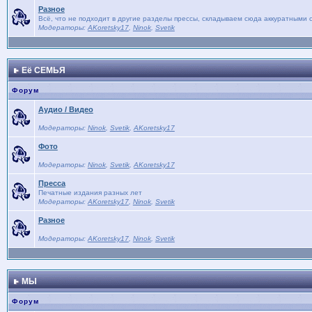
Разное
Всё, что не подходит в другие разделы прессы, складываем сюда аккуратными с
Модераторы:
AKoretsky17
,
Ninok
,
Svetik
Её СЕМЬЯ
Форум
Аудио / Видео
Модераторы:
Ninok
,
Svetik
,
AKoretsky17
Фото
Модераторы:
Ninok
,
Svetik
,
AKoretsky17
Пресса
Печатные издания разных лет
Модераторы:
AKoretsky17
,
Ninok
,
Svetik
Разное
Модераторы:
AKoretsky17
,
Ninok
,
Svetik
МЫ
Форум