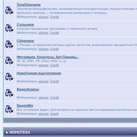
ТелеПередачи
Творческо-биографические, развлекательно-познавательные, юмористические п
монологи, реплики..., телевизионные репортажи и телешоу...
Модераторы:
alecsei
,
Svetik
Сольники
Сольные концертные программы и творческие вечера
Модераторы:
alecsei
,
Svetik
Сборники
С.Ротару - в творческих вечерах других артистов, всевозможных праздничных 
Модераторы:
alecsei
,
Svetik
Фестивали. Конкурсы. Хит-Парады...
ПГ, ЗГ, ХПО, ЛП, СПоГ, НПоГ и т.д.
Модераторы:
alecsei
,
Svetik
НовоГодние выступления
Модераторы:
alecsei
,
Svetik
ВидеоКлипы
Модераторы:
alecsei
,
Svetik
ВидеоMix
Всё остальное видео, для которого не нашлось места в вышеперечисленных р
Модераторы:
alecsei
,
Svetik
ФОНОТЕКА