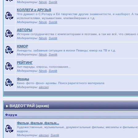
Модераторы:
Ninok
,
Svetik
КОЛЛЕГИ и ДРУЗЬЯ
Что думают о С.Ротару и Её творчестве другие знаменитости, и наоборот. А та
исполнителями, музыкантами, клипмейкерами и т.д.
Модераторы:
Ninok
,
Svetik
АВТОРЫ
Истории сотрудничества с композиторами и поэтами, а так же всё, что связано
Модераторы:
Ninok
,
Svetik
ЮМОР
Анекдоты, забавные ситуации в жизни Певицы; юмор на ТВ и т.д.
Модераторы:
Ninok
,
Svetik
РЕЙТИНГ
Хит-парады, опросы, голосования...
Модераторы:
Ninok
,
Svetik
Фонды
Кино- фото- фоно- архивы. Поиск раритетного материала
Модераторы:
alecsei
ВИДЕО'Г'РАЙ (архив)
Форум
Фильм, фильм, фильм...
Художественные, музыкальные, документальные фильмы; мюзиклы и фильмы-кон
кадром...
Модераторы:
alecsei
,
Svetik