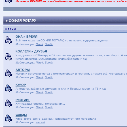
Незнание ПРАВИЛ не освобождает от ответственности и само по себе я
СОФИЯ РОТАРУ
Форум
ОНА и ВРЕМЯ
Bсё, что касается СОФИИ РОТАРУ, но не вошло в другие разделы
Модераторы:
Ninok
,
Svetik
КОЛЛЕГИ и ДРУЗЬЯ
Что думают о С.Ротару и Её творчестве другие знаменитости, и наоборот. А та
исполнителями, музыкантами, клипмейкерами и т.д.
Модераторы:
Ninok
,
Svetik
АВТОРЫ
Истории сотрудничества с композиторами и поэтами, а так же всё, что связано
Модераторы:
Ninok
,
Svetik
ЮМОР
Анекдоты, забавные ситуации в жизни Певицы; юмор на ТВ и т.д.
Модераторы:
Ninok
,
Svetik
РЕЙТИНГ
Хит-парады, опросы, голосования...
Модераторы:
Ninok
,
Svetik
Фонды
Кино- фото- фоно- архивы. Поиск раритетного материала
Модераторы:
alecsei