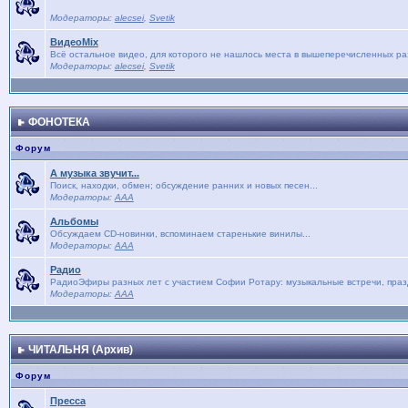
Модераторы:
alecsei
,
Svetik
ВидеоMix
Всё остальное видео, для которого не нашлось места в вышеперечисленных р
Модераторы:
alecsei
,
Svetik
ФОНОТЕКА
Форум
А музыка звучит...
Поиск, находки, обмен; обсуждение ранних и новых песен...
Модераторы:
AAA
Альбомы
Обсуждаем CD-новинки, вспоминаем старенькие винилы...
Модераторы:
AAA
Радио
РадиоЭфиры разных лет с участием Софии Ротару: музыкальные встречи, праз
Модераторы:
AAA
ЧИТАЛЬНЯ (Архив)
Форум
Пресса