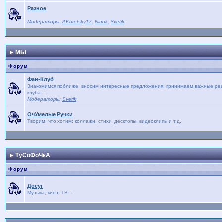
Разное
Модераторы:
AKoretsky17
,
Ninok
,
Svetik
МЫ
Форум
Фан-Клуб
Знакомимся поближе, вносим интересные предложения, принимаем важные реше
клуба...
Модераторы:
Svetik
ОчУмелые Ручки
Творим, что хотим: коллажи, стихи, десктопы, видеоклипы и т.д.
ТуСоФоЧкА
Форум
Досуг
Музыка, кино, ТВ...