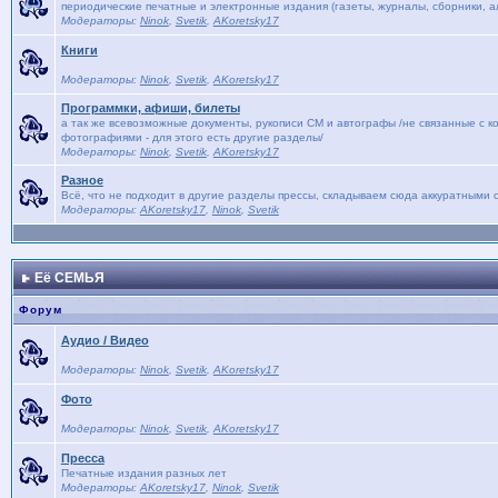
периодические печатные и электронные издания (газеты, журналы, сборники, ал
Модераторы:
Ninok
,
Svetik
,
AKoretsky17
Книги
Модераторы:
Ninok
,
Svetik
,
AKoretsky17
Программки, афиши, билеты
а так же всевозможные документы, рукописи СМ и автографы /не связанные с к
фотографиями - для этого есть другие разделы/
Модераторы:
Ninok
,
Svetik
,
AKoretsky17
Разное
Всё, что не подходит в другие разделы прессы, складываем сюда аккуратными с
Модераторы:
AKoretsky17
,
Ninok
,
Svetik
Её СЕМЬЯ
Форум
Аудио / Видео
Модераторы:
Ninok
,
Svetik
,
AKoretsky17
Фото
Модераторы:
Ninok
,
Svetik
,
AKoretsky17
Пресса
Печатные издания разных лет
Модераторы:
AKoretsky17
,
Ninok
,
Svetik