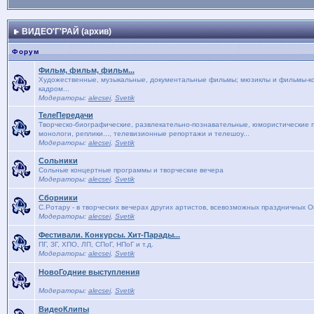
ВИДЕО'Г'РАЙ (архив)
Форум
Фильм, фильм, фильм...
Художественные, музыкальные, документальные фильмы; мюзиклы и фильмы-кон
кадром...
Модераторы:
alecsei
,
Svetik
ТелеПередачи
Творческо-биографические, развлекательно-познавательные, юмористические п
монологи, реплики..., телевизионные репортажи и телешоу...
Модераторы:
alecsei
,
Svetik
Сольники
Сольные концертные программы и творческие вечера
Модераторы:
alecsei
,
Svetik
Сборники
С.Ротару - в творческих вечерах других артистов, всевозможных праздничных 
Модераторы:
alecsei
,
Svetik
Фестивали. Конкурсы. Хит-Парады...
ПГ, ЗГ, ХПО, ЛП, СПоГ, НПоГ и т.д.
Модераторы:
alecsei
,
Svetik
НовоГодние выступления
Модераторы:
alecsei
,
Svetik
ВидеоКлипы