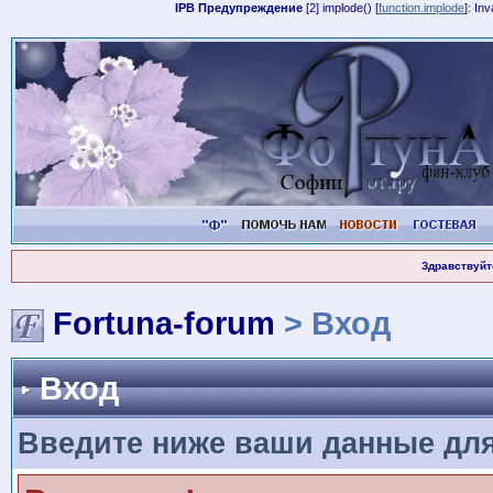
IPB Предупреждение
[2] implode() [
function.implode
]: In
Здравствуйт
Fortuna-forum
> Вход
Вход
Введите ниже ваши данные дл