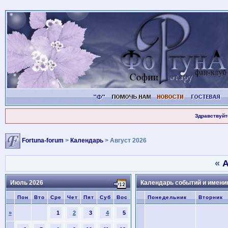
Здравствуйт
Fortuna-forum
>
Календарь
> Август 2026
«
А
Июль 2026
Календарь событий и имени
Пон
Вто
Сре
Чет
Пят
Суб
Вос
Понедельник
Вторник
»
1
2
3
4
5