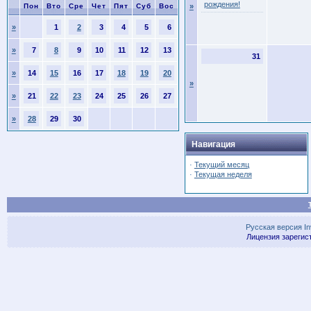
рождения!
Пон
Вто
Сре
Чет
Пят
Суб
Вос
»
»
1
2
3
4
5
6
»
7
8
9
10
11
12
13
31
»
14
15
16
17
18
19
20
»
»
21
22
23
24
25
26
27
»
28
29
30
Навигация
·
Текущий месяц
·
Текущая неделя
Русская версия
I
Лицензия зарегис