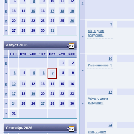
»
6
7
8
9
10
11
12
»
»
13
14
15
16
17
18
19
»
20
21
22
23
24
25
26
3
»
27
28
29
30
31
nik, с днем
рождения!
»
Август 2026
Пон
Вто
Сре
Чет
Пят
Суб
Вос
10
»
1
2
Именинников: 3
»
3
4
5
6
8
9
»
7
»
10
11
12
13
14
15
16
17
»
17
18
19
20
21
22
23
Valya, с днем
рождения!
»
24
25
26
27
28
29
30
»
»
31
24
Сентябрь 2026
cleo, с днем