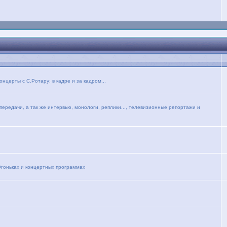
церты с С.Ротару: в кадре и за кадром...
ередачи, а так же интервью, монологи, реплики..., телевизионные репортажи и
Огоньках и концертных программах