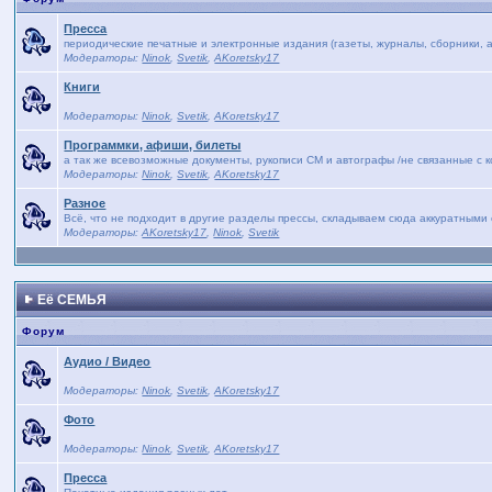
Пресса
периодические печатные и электронные издания (газеты, журналы, сборники, а
Модераторы:
Ninok
,
Svetik
,
AKoretsky17
Книги
Модераторы:
Ninok
,
Svetik
,
AKoretsky17
Программки, афиши, билеты
а так же всевозможные документы, рукописи СМ и автографы /не связанные с 
Модераторы:
Ninok
,
Svetik
,
AKoretsky17
Разное
Всё, что не подходит в другие разделы прессы, складываем сюда аккуратными 
Модераторы:
AKoretsky17
,
Ninok
,
Svetik
Её СЕМЬЯ
Форум
Аудио / Видео
Модераторы:
Ninok
,
Svetik
,
AKoretsky17
Фото
Модераторы:
Ninok
,
Svetik
,
AKoretsky17
Пресса