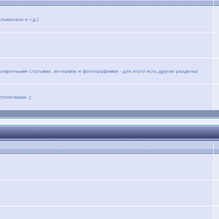
льманахи и т.д.)
конкретными статьями, интервью и фотографиями - для этого есть другие разделы/
стопочками :)