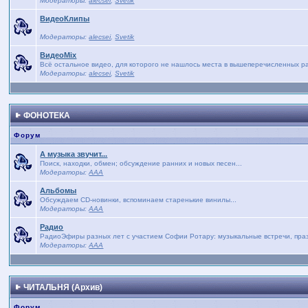
Модераторы:
alecsei
,
Svetik
ВидеоКлипы
Модераторы:
alecsei
,
Svetik
ВидеоMix
Всё остальное видео, для которого не нашлось места в вышеперечисленных р
Модераторы:
alecsei
,
Svetik
ФОНОТЕКА
Форум
А музыка звучит...
Поиск, находки, обмен; обсуждение ранних и новых песен...
Модераторы:
AAA
Альбомы
Обсуждаем CD-новинки, вспоминаем старенькие винилы...
Модераторы:
AAA
Радио
РадиоЭфиры разных лет с участием Софии Ротару: музыкальные встречи, праз
Модераторы:
AAA
ЧИТАЛЬНЯ (Архив)
Форум