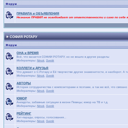
Форум
ПРАВИЛА и ОБЪЯВЛЕНИЯ
Незнание ПРАВИЛ не освобождает от ответственности и само по себе 
СОФИЯ РОТАРУ
Форум
ОНА и ВРЕМЯ
Bсё, что касается СОФИИ РОТАРУ, но не вошло в другие разделы
Модераторы:
Ninok
,
Svetik
КОЛЛЕГИ и ДРУЗЬЯ
Что думают о С.Ротару и Её творчестве другие знаменитости, и наоборот. А т
Модераторы:
Ninok
,
Svetik
АВТОРЫ
Истории сотрудничества с композиторами и поэтами, а так же всё, что связано
Модераторы:
Ninok
,
Svetik
ЮМОР
Анекдоты, забавные ситуации в жизни Певицы; юмор на ТВ и т.д.
Модераторы:
Ninok
,
Svetik
РЕЙТИНГ
Хит-парады, опросы, голосования...
Модераторы:
Ninok
,
Svetik