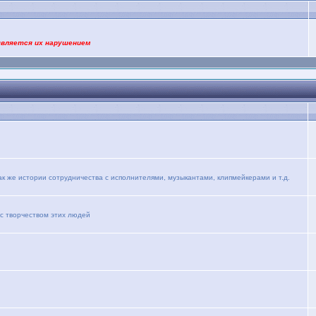
является их нарушением
ак же истории сотрудничества с исполнителями, музыкантами, клипмейкерами и т.д.
 с творчеством этих людей