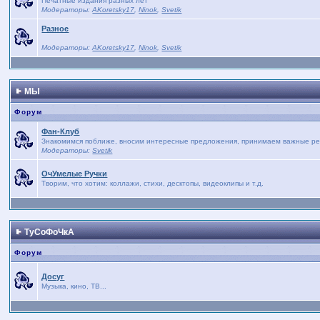
Печатные издания разных лет
Модераторы:
AKoretsky17
,
Ninok
,
Svetik
Разное
Модераторы:
AKoretsky17
,
Ninok
,
Svetik
МЫ
Форум
Фан-Клуб
Знакомимся поближе, вносим интересные предложения, принимаем важные реше
Модераторы:
Svetik
ОчУмелые Ручки
Творим, что хотим: коллажи, стихи, десктопы, видеоклипы и т.д.
ТуСоФоЧкА
Форум
Досуг
Музыка, кино, ТВ...