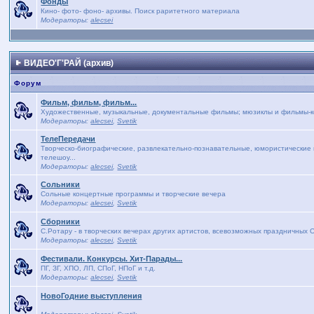
Фонды
Кино- фото- фоно- архивы. Поиск раритетного материала
Модераторы:
alecsei
ВИДЕО'Г'РАЙ (архив)
Форум
Фильм, фильм, фильм...
Художественные, музыкальные, документальные фильмы; мюзиклы и фильмы-кон
Модераторы:
alecsei
,
Svetik
ТелеПередачи
Творческо-биографические, развлекательно-познавательные, юмористические п
телешоу...
Модераторы:
alecsei
,
Svetik
Сольники
Сольные концертные программы и творческие вечера
Модераторы:
alecsei
,
Svetik
Сборники
С.Ротару - в творческих вечерах других артистов, всевозможных праздничных 
Модераторы:
alecsei
,
Svetik
Фестивали. Конкурсы. Хит-Парады...
ПГ, ЗГ, ХПО, ЛП, СПоГ, НПоГ и т.д.
Модераторы:
alecsei
,
Svetik
НовоГодние выступления