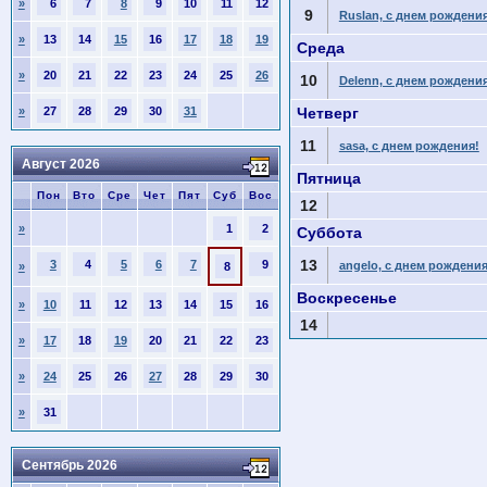
»
6
7
8
9
10
11
12
9
Ruslan, с днем рождения
»
13
14
15
16
17
18
19
Среда
»
20
21
22
23
24
25
26
10
Delenn, с днем рождения
»
27
28
29
30
31
Четверг
11
sasa, с днем рождения!
Август 2026
Пятница
Пон
Вто
Сре
Чет
Пят
Суб
Вос
12
»
1
2
Суббота
13
3
4
5
6
7
9
angelo, с днем рождения
»
8
Воскресенье
»
10
11
12
13
14
15
16
14
»
17
18
19
20
21
22
23
»
24
25
26
27
28
29
30
»
31
Сентябрь 2026