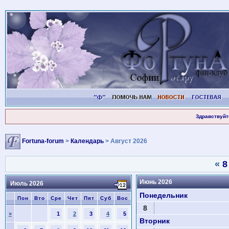
Здравствуйт
Fortuna-forum
>
Календарь
> Август 2026
«
8
Июнь 2026
Июль 2026
Понедельник
Пон
Вто
Сре
Чет
Пят
Суб
Вос
8
»
1
2
3
4
5
Вторник