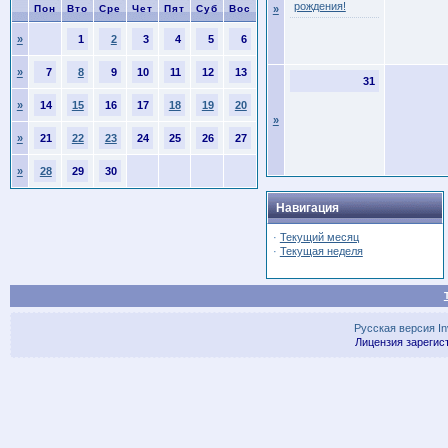
рождения!
Пон
Вто
Сре
Чет
Пят
Суб
Вос
»
»
1
2
3
4
5
6
»
7
8
9
10
11
12
13
31
»
14
15
16
17
18
19
20
»
»
21
22
23
24
25
26
27
»
28
29
30
Навигация
·
Текущий месяц
·
Текущая неделя
Русская версия
I
Лицензия зарегис