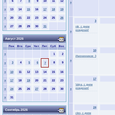
»
6
7
8
9
10
11
12
»
»
13
14
15
16
17
18
19
»
20
21
22
23
24
25
26
3
»
27
28
29
30
31
nik, с днем
рождения!
»
Август 2026
Пон
Вто
Сре
Чет
Пят
Суб
Вос
10
»
1
2
Именинников: 3
»
3
4
5
6
8
9
»
7
»
10
11
12
13
14
15
16
17
»
17
18
19
20
21
22
23
Valya, с днем
рождения!
»
24
25
26
27
28
29
30
»
»
31
24
Сентябрь 2026
cleo, с днем