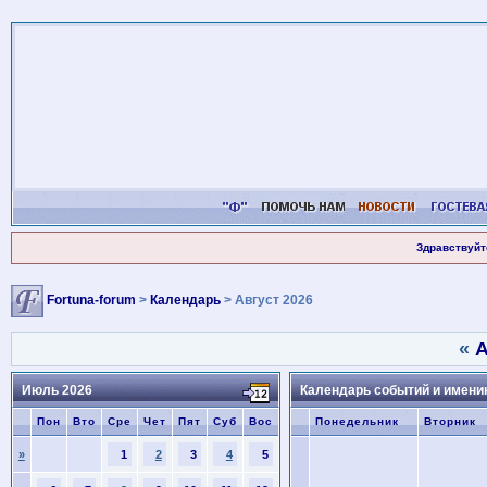
Здравствуйт
Fortuna-forum
>
Календарь
> Август 2026
«
А
Июль 2026
Календарь событий и имени
Пон
Вто
Сре
Чет
Пят
Суб
Вос
Понедельник
Вторник
»
1
2
3
4
5