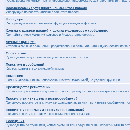
Редактирование контактной и персональной информации, аватаров, подписи, наст
Восстановление утерянного или забытого пароля
Инструкция по восстановлению забытого пароля.
Календарь
Информация по использованию функции календаря форума.
Контакт с администрацией и доклад модератору о сообщениях
Где найти список Администраторов и Модераторов форума.
Личный ящик (PM)
Отправка личных сообщений, редактирование папок Личного Ящика, слежение за
Опции темы
Руководство по доступным опциям, при просмотре тем.
Поиск тем и сообщений
Как воспользоваться функцией поиска.
Помощник
Полный справочник по использованию этой маленькой, но удобной функции.
Преимущества регистрации
Как зарегистрироваться и дополнительные преимущества зарегистрированных пол
Просмотр активных тем и новых сообщений
Где можно просмотреть список сегодняшних активных тем и новые сообщения, п
Просмотр информации профиля пользователей
Где можно найти контактную информацию пользователя.
Сообщения
Руководство по функциям, используемым при создании темы, опроса и ответа в т