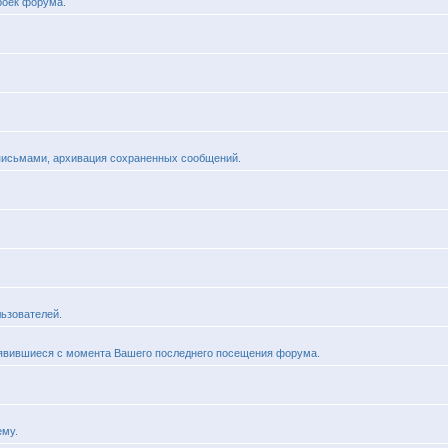
роек форума.
 письмами, архивация сохраненных сообщений.
ьзователей.
оявившиеся с момента Вашего последнего посещения форума.
ему.