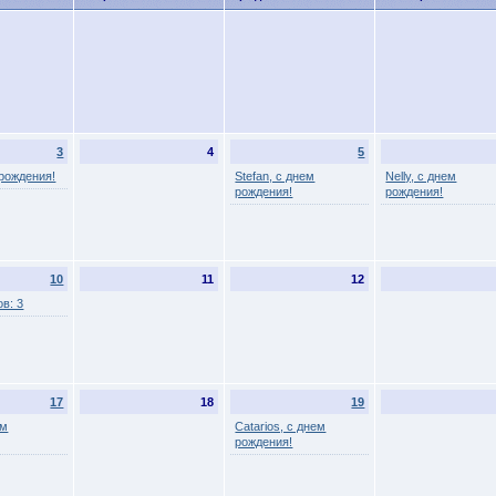
3
4
5
 рождения!
Stefan, с днем
Nelly, с днем
рождения!
рождения!
10
11
12
в: 3
17
18
19
ем
Catarios, с днем
рождения!