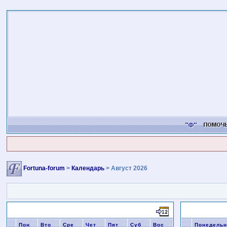
Fortuna-forum
>
Календарь
> Август 2026
Июль 2026
Календарь со
Пон
Вто
Сре
Чет
Пят
Суб
Вос
Понедельн