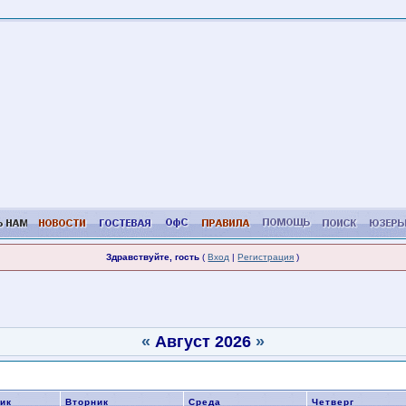
Здравствуйте, гость
(
Вход
|
Регистрация
)
«
Август 2026
»
бытий и именинников
ик
Вторник
Среда
Четверг