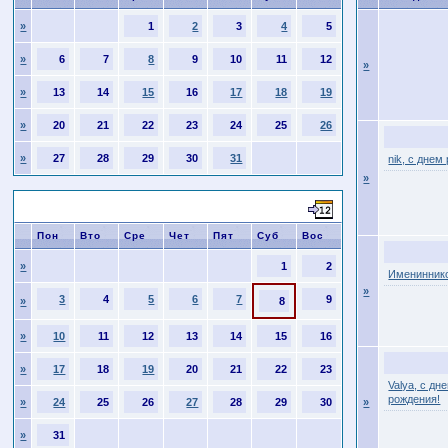
»
1
2
3
4
5
»
6
7
8
9
10
11
12
»
»
13
14
15
16
17
18
19
»
20
21
22
23
24
25
26
»
27
28
29
30
31
nik, с днем
»
Август 2026
Пон
Вто
Сре
Чет
Пят
Суб
Вос
»
1
2
Имениннико
»
3
4
5
6
7
9
»
8
»
10
11
12
13
14
15
16
»
17
18
19
20
21
22
23
Valya, с дн
рождения!
»
24
25
26
27
28
29
30
»
»
31