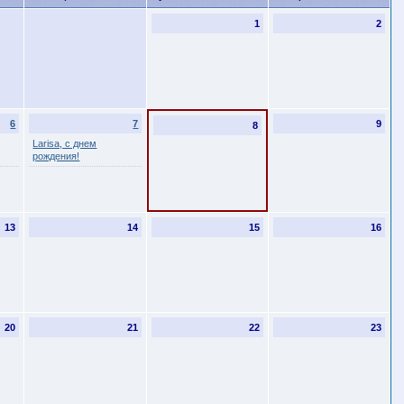
1
2
6
7
9
8
Larisa, с днем
рождения!
13
14
15
16
20
21
22
23