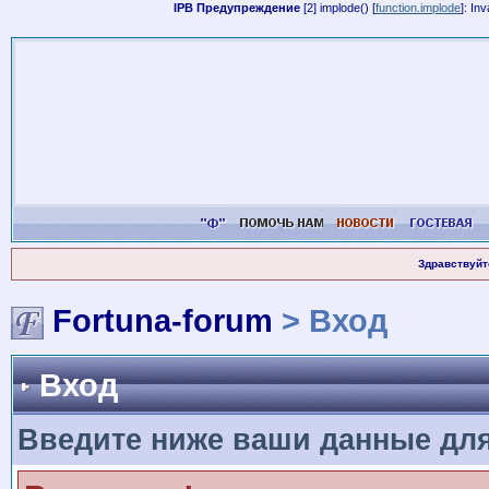
IPB Предупреждение
[2] implode() [
function.implode
]: In
Здравствуйт
Fortuna-forum
> Вход
Вход
Введите ниже ваши данные дл