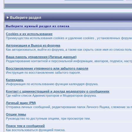
Выберите раздел
Выберите нужный раздел из списка
Cookies и их использование
Преимущества использования cookies и удаление cookies , установленных форум
Авторизация и Выход из форума
Как авторизоваться, выйти из форума, а также как скрыть свое имя из списка по
Ваша панель управления (Личные данные)
Редактирование контактной и персональной информации, аватаров, подписи, наст
Восстановление утерянного или забытого пароля
Инструкция по восстановлению забытого пароля.
Календарь
Информация по использованию функции календаря форума.
Контакт с администрацией и доклад модератору о сообщениях
Где найти список Администраторов и Модераторов форума.
Личный ящик (PM)
Отправка личных сообщений, редактирование папок Личного Ящика, слежение за
Опции темы
Руководство по доступным опциям, при просмотре тем.
Поиск тем и сообщений
Как воспользоваться функцией поиска.