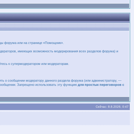
ицы форума или на странице «Помощник».
модераторов, имеющих возможность модерирования всех разделов форума) и
йтесь к супермодератором или модераторам.
ить о сообщении модератору данного раздела форума (или администратору, —
 сообщении. Запрещено использовать эту функцию
для простых переговоров с
Сейчас: 8.8.2026, 0:47