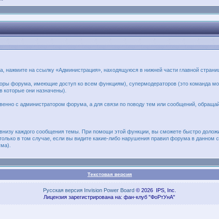
ма, нажмите на ссылку «Администрация», находящуюся в нижней части главной стран
аторы форума, имеющие доступ ко всем функциям), супермодераторов (это команда 
 которые они назначены).
твенно с администратором форума, а для связи по поводу тем или сообщений, обраща
внизу каждого сообщения темы. При помощи этой функции, вы сможете быстро долож
только в том случае, если вы видите какие-либо нарушения правил форума в данном
ма).
Текстовая версия
Русская версия
Invision Power Board
© 2026 IPS, Inc.
Лицензия зарегистрирована на: фан-клуб "ФоРтУнА"