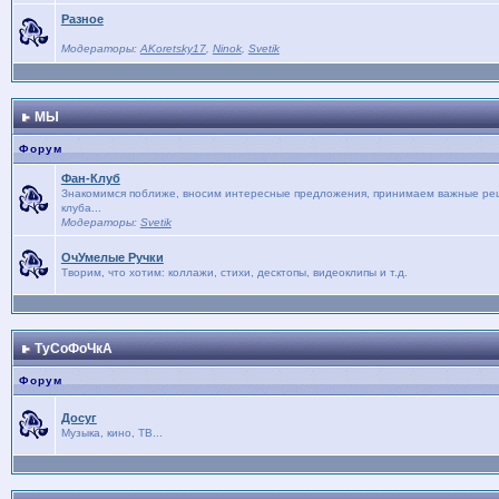
Разное
Модераторы:
AKoretsky17
,
Ninok
,
Svetik
МЫ
Форум
Фан-Клуб
Знакомимся поближе, вносим интересные предложения, принимаем важные реше
клуба...
Модераторы:
Svetik
ОчУмелые Ручки
Творим, что хотим: коллажи, стихи, десктопы, видеоклипы и т.д.
ТуСоФоЧкА
Форум
Досуг
Музыка, кино, ТВ...