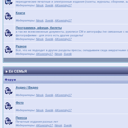
периодические печатные и электронные издания (газеты, журналы, сборники, ал
Модераторы:
Ninok
,
Svetik
,
AKoretsky17
Книги
Модераторы:
Ninok
,
Svetik
,
AKoretsky17
Программки, афиши, билеты
а так же всевозможные документы, рукописи СМ и автографы /не связанные с к
фотографиями - для этого есть другие разделы/
Модераторы:
Ninok
,
Svetik
,
AKoretsky17
Разное
Всё, что не подходит в другие разделы прессы, складываем сюда аккуратными с
Модераторы:
AKoretsky17
,
Ninok
,
Svetik
Её СЕМЬЯ
Форум
Аудио / Видео
Модераторы:
Ninok
,
Svetik
,
AKoretsky17
Фото
Модераторы:
Ninok
,
Svetik
,
AKoretsky17
Пресса
Печатные издания разных лет
Модераторы:
AKoretsky17
,
Ninok
,
Svetik