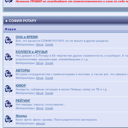
Незнание ПРАВИЛ не освобождает от ответственности и само по себе я
СОФИЯ РОТАРУ
Форум
ОНА и ВРЕМЯ
Bсё, что касается СОФИИ РОТАРУ, но не вошло в другие разделы
Модераторы:
Ninok
,
Svetik
КОЛЛЕГИ и ДРУЗЬЯ
Что думают о С.Ротару и Её творчестве другие знаменитости, и наоборот. А та
исполнителями, музыкантами, клипмейкерами и т.д.
Модераторы:
Ninok
,
Svetik
АВТОРЫ
Истории сотрудничества с композиторами и поэтами, а так же всё, что связано
Модераторы:
Ninok
,
Svetik
ЮМОР
Анекдоты, забавные ситуации в жизни Певицы; юмор на ТВ и т.д.
Модераторы:
Ninok
,
Svetik
РЕЙТИНГ
Хит-парады, опросы, голосования...
Модераторы:
Ninok
,
Svetik
Фонды
Кино- фото- фоно- архивы. Поиск раритетного материала
Модераторы:
alecsei