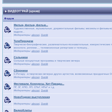
ВИДЕО'Г'РАЙ (архив)
Форум
Фильм, фильм, фильм...
Художественные, музыкальные, документальные фильмы; мюзиклы и фильмы-кон
кадром...
Модераторы:
alecsei
,
Svetik
ТелеПередачи
Творческо-биографические, развлекательно-познавательные, юмористические п
монологи, реплики..., телевизионные репортажи и телешоу...
Модераторы:
alecsei
,
Svetik
Сольники
Сольные концертные программы и творческие вечера
Модераторы:
alecsei
,
Svetik
Сборники
С.Ротару - в творческих вечерах других артистов, всевозможных праздничных 
Модераторы:
alecsei
,
Svetik
Фестивали. Конкурсы. Хит-Парады...
ПГ, ЗГ, ХПО, ЛП, СПоГ, НПоГ и т.д.
Модераторы:
alecsei
,
Svetik
НовоГодние выступления
Модераторы:
alecsei
,
Svetik
ВидеоКлипы