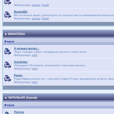
Модераторы:
alecsei
,
Svetik
ВидеоMix
Всё остальное видео, для которого не нашлось места в вышеперечисленных р
Модераторы:
alecsei
,
Svetik
ФОНОТЕКА
Форум
А музыка звучит...
Поиск, находки, обмен; обсуждение ранних и новых песен...
Модераторы:
AAA
Альбомы
Обсуждаем CD-новинки, вспоминаем старенькие винилы...
Модераторы:
AAA
Радио
РадиоЭфиры разных лет с участием Софии Ротару: музыкальные встречи, праз
Модераторы:
AAA
ЧИТАЛЬНЯ (Архив)
Форум
Пресса