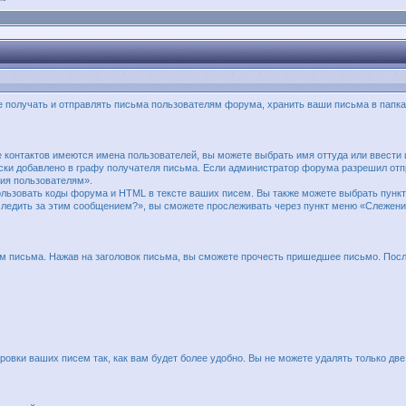
 получать и отправлять письма пользователям форума, хранить ваши письма в папках
контактов имеются имена пользователей, вы можете выбрать имя оттуда или ввести 
чески добавлено в графу получателя письма. Если администратор форума разрешил о
пия пользователям».
ользовать коды форума и HTML в тексте ваших писем. Вы также можете выбрать пунк
следить за этим сообщением?», вы сможете прослеживать через пункт меню «Слежени
м письма. Нажав на заголовок письма, вы сможете прочесть пришедшее письмо. Посл
ровки ваших писем так, как вам будет более удобно. Вы не можете удалять только 