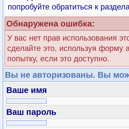
попробуйте обратиться к раздел
Обнаружена ошибка:
У вас нет прав использования эт
сделайте это, используя форму а
попытку, если это доступно.
Вы не авторизованы. Вы мож
Ваше имя
Ваш пароль