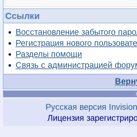
Ссылки
Восстановление забытого паро
Регистрация нового пользоват
Разделы помощи
Связь с администрацией фору
Верн
Русская версия
Invisio
Лицензия зарегистрир