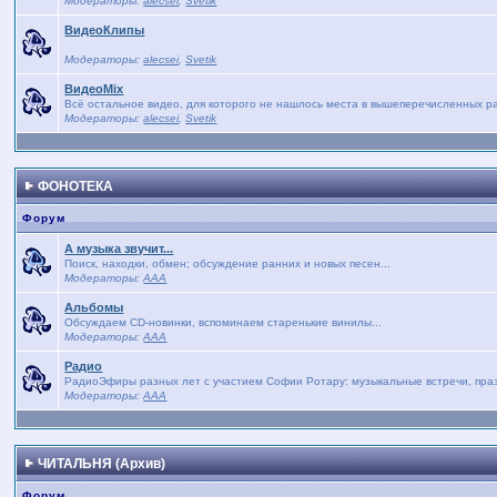
Модераторы:
alecsei
,
Svetik
ВидеоКлипы
Модераторы:
alecsei
,
Svetik
ВидеоMix
Всё остальное видео, для которого не нашлось места в вышеперечисленных р
Модераторы:
alecsei
,
Svetik
ФОНОТЕКА
Форум
А музыка звучит...
Поиск, находки, обмен; обсуждение ранних и новых песен...
Модераторы:
AAA
Альбомы
Обсуждаем CD-новинки, вспоминаем старенькие винилы...
Модераторы:
AAA
Радио
РадиоЭфиры разных лет с участием Софии Ротару: музыкальные встречи, праз
Модераторы:
AAA
ЧИТАЛЬНЯ (Архив)
Форум