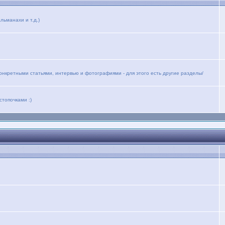
льманахи и т.д.)
конкретными статьями, интервью и фотографиями - для этого есть другие разделы/
стопочками :)