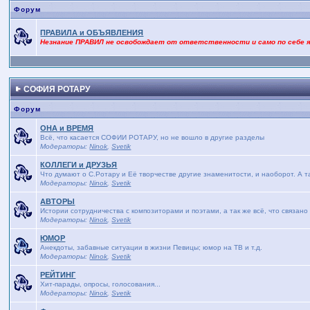
Форум
ПРАВИЛА и ОБЪЯВЛЕНИЯ
Незнание ПРАВИЛ не освобождает от ответственности и само по себе 
СОФИЯ РОТАРУ
Форум
ОНА и ВРЕМЯ
Bсё, что касается СОФИИ РОТАРУ, но не вошло в другие разделы
Модераторы:
Ninok
,
Svetik
КОЛЛЕГИ и ДРУЗЬЯ
Что думают о С.Ротару и Её творчестве другие знаменитости, и наоборот. А т
Модераторы:
Ninok
,
Svetik
АВТОРЫ
Истории сотрудничества с композиторами и поэтами, а так же всё, что связано
Модераторы:
Ninok
,
Svetik
ЮМОР
Анекдоты, забавные ситуации в жизни Певицы; юмор на ТВ и т.д.
Модераторы:
Ninok
,
Svetik
РЕЙТИНГ
Хит-парады, опросы, голосования...
Модераторы:
Ninok
,
Svetik