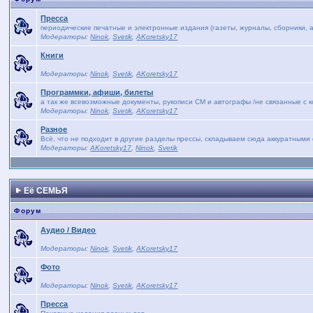
Пресса
периодические печатные и электронные издания (газеты, журналы, сборники, а
Модераторы:
Ninok
,
Svetik
,
AKoretsky17
Книги
Модераторы:
Ninok
,
Svetik
,
AKoretsky17
Программки, афиши, билеты
а так же всевозможные документы, рукописи СМ и автографы /не связанные с 
Модераторы:
Ninok
,
Svetik
,
AKoretsky17
Разное
Всё, что не подходит в другие разделы прессы, складываем сюда аккуратными 
Модераторы:
AKoretsky17
,
Ninok
,
Svetik
Её СЕМЬЯ
Форум
Аудио / Видео
Модераторы:
Ninok
,
Svetik
,
AKoretsky17
Фото
Модераторы:
Ninok
,
Svetik
,
AKoretsky17
Пресса