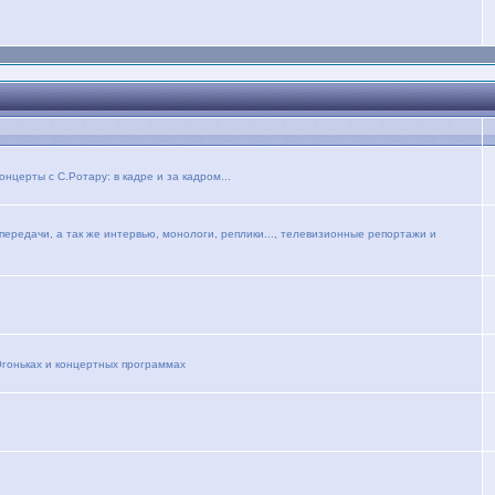
церты с С.Ротару: в кадре и за кадром...
ередачи, а так же интервью, монологи, реплики..., телевизионные репортажи и
Огоньках и концертных программах