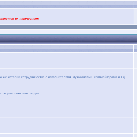
является их нарушением
ак же истории сотрудничества с исполнителями, музыкантами, клипмейкерами и т.д.
 с творчеством этих людей