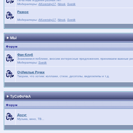
Печатные издания разных лет
Модераторы:
AKoretsky17
,
Ninok
,
Svetik
Разное
Модераторы:
AKoretsky17
,
Ninok
,
Svetik
МЫ
Форум
Фан-Клуб
Знакомимся поближе, вносим интересные предложения, принимаем важные реше
Модераторы:
Svetik
ОчУмелые Ручки
Творим, что хотим: коллажи, стихи, десктопы, видеоклипы и т.д.
ТуСоФоЧкА
Форум
Досуг
Музыка, кино, ТВ...