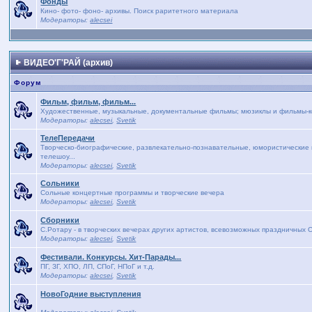
Фонды
Кино- фото- фоно- архивы. Поиск раритетного материала
Модераторы:
alecsei
ВИДЕО'Г'РАЙ (архив)
Форум
Фильм, фильм, фильм...
Художественные, музыкальные, документальные фильмы; мюзиклы и фильмы-кон
Модераторы:
alecsei
,
Svetik
ТелеПередачи
Творческо-биографические, развлекательно-познавательные, юмористические п
телешоу...
Модераторы:
alecsei
,
Svetik
Сольники
Сольные концертные программы и творческие вечера
Модераторы:
alecsei
,
Svetik
Сборники
С.Ротару - в творческих вечерах других артистов, всевозможных праздничных 
Модераторы:
alecsei
,
Svetik
Фестивали. Конкурсы. Хит-Парады...
ПГ, ЗГ, ХПО, ЛП, СПоГ, НПоГ и т.д.
Модераторы:
alecsei
,
Svetik
НовоГодние выступления