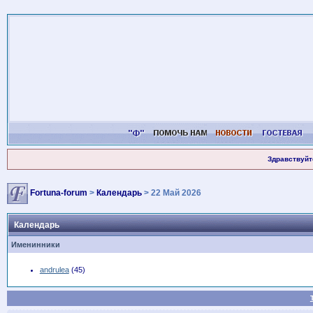
Здравствуйт
Fortuna-forum
>
Календарь
> 22 Май 2026
Календарь
Именинники
andrulea
(45)