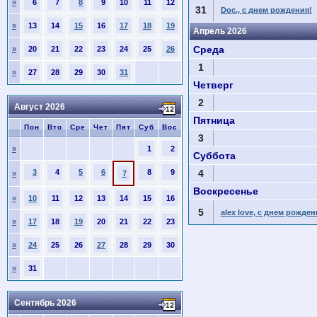
»
6
7
8
9
10
11
12
31
Doc., с днем рождения!
»
13
14
15
16
17
18
19
Апрель 2026
Среда
»
20
21
22
23
24
25
26
1
»
27
28
29
30
31
Четверг
2
Август 2026
Пятница
Пон
Вто
Сре
Чет
Пят
Суб
Вос
3
»
1
2
Суббота
3
4
5
6
8
9
4
»
7
Воскресенье
»
10
11
12
13
14
15
16
5
alex love, с днем рожден
»
17
18
19
20
21
22
23
»
24
25
26
27
28
29
30
»
31
Сентябрь 2026