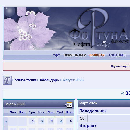
Здравствуйт
Fortuna-forum
>
Календарь
> Август 2026
«
3
Март 2026
Июль 2026
Понедельник
Пон
Вто
Сре
Чет
Пят
Суб
Вос
30
»
1
2
3
4
5
Вторник