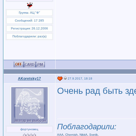
Группа: АЦ "Ф"
Сообщений: 17 285
Регистрация: 26.12.2006
Поблагодарили: раз(а)
AKoretsky17
27.9.2017, 18:18
Очень рад быть зд
Поблагодарили:
фортуновец
AAA
,
Chernish
,
NikitA
,
Svetik
,