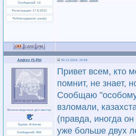
AAA
,
Chernish
,
NikitA
,
Svetik
,
Сообщений: 14
Регистрация: 17.9.2021
Поблагодарили: раз(а)
Andrey (S-Pb)
30.12.2024, 16:09
Привет всем, кто м
помнит, не знает, н
Сообщаю "особому 
взломали, казахста
Винило-водочных дел мастер
(правда, иногда он
Группа: Ф-Актив
уже больше двух л
Сообщений: 994