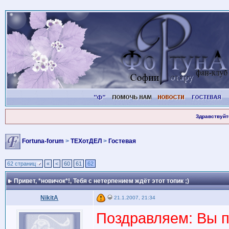
Здравствуйт
Fortuna-forum
>
ТЕХотДЕЛ
>
Гостевая
62 страниц
«
<
60
61
62
Привет, *новичок*!
, Тебя с нетерпением ждёт этот топик ;)
NikitA
21.1.2007, 21:34
Поздравляем: Вы 