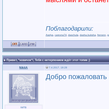
Поблагодарили:
Aselya
,
carevna74
,
daschula
,
dasha.buksha
,
frensnn
,
g
Привет, *новичок*!
, Тебя с нетерпением ждёт этот топик ;)
NikitA
7.4.2017, 18:28
Добро пожаловать
IWTB