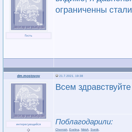
ограниченны стали.
Гость
dm.mostovoy
21.7.2021, 19:38
Всем здравствуйте 
Поблагодарили:
интересующийся
Chernish
,
Evelina
,
NikitA
,
Svetik
,