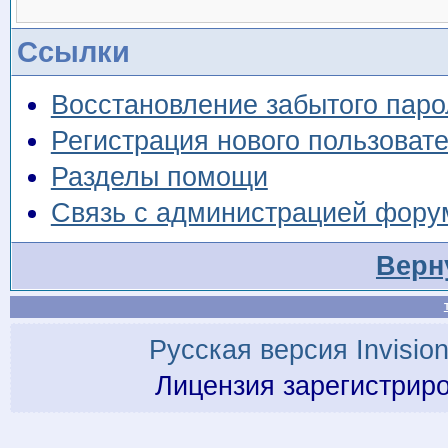
Ссылки
Восстановление забытого паро
Регистрация нового пользоват
Разделы помощи
Связь с администрацией фору
Верн
Русская версия
Invisio
Лицензия зарегистрир