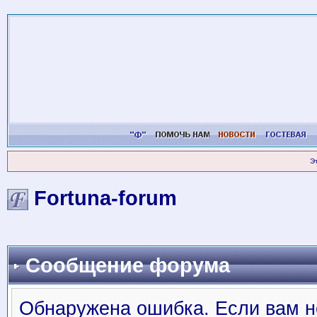
Э
Fortuna-forum
Сообщение форума
Обнаружена ошибка. Если вам н