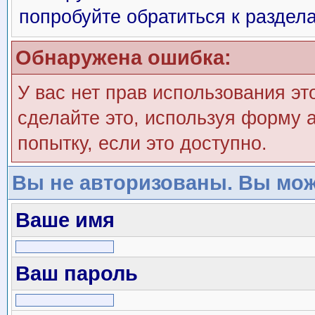
попробуйте обратиться к раздел
Обнаружена ошибка:
У вас нет прав использования эт
сделайте это, используя форму а
попытку, если это доступно.
Вы не авторизованы. Вы мож
Ваше имя
Ваш пароль