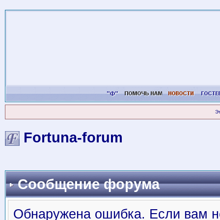
Э
Fortuna-forum
Сообщение форума
Обнаружена ошибка. Если вам н