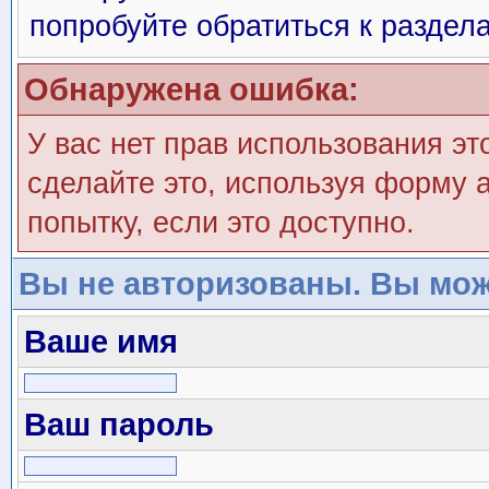
попробуйте обратиться к раздел
Обнаружена ошибка:
У вас нет прав использования эт
сделайте это, используя форму а
попытку, если это доступно.
Вы не авторизованы. Вы мож
Ваше имя
Ваш пароль