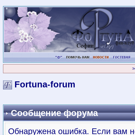
Э
Fortuna-forum
Сообщение форума
Обнаружена ошибка. Если вам н