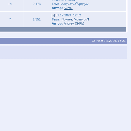
14
2 173
Тема:
Закрытый форум
Автор:
Svetik
31.12.2024, 12:32
7
1 351
Тема:
Привет, *новичок*!
Автор:
Andrey (S-Pb)
Сейчас: 8.8.2026, 16:21