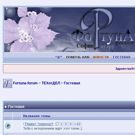
Здравствуйт
Fortuna-forum
>
ТЕХотДЕЛ
>
Гостевая
Гостевая
Название темы
!
Привет, *новичок*!
1
2
3
» 62
Тебя с нетерпением ждёт этот топик ;)