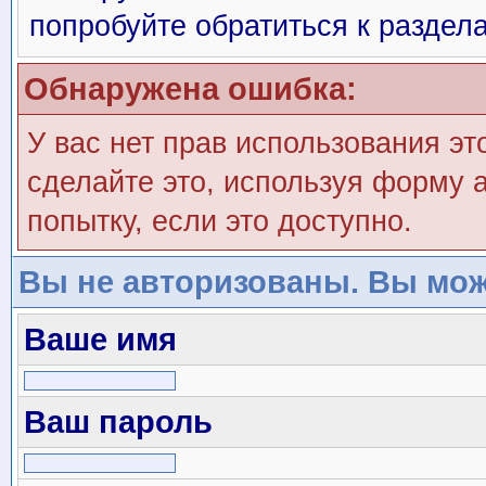
попробуйте обратиться к раздел
Обнаружена ошибка:
У вас нет прав использования эт
сделайте это, используя форму а
попытку, если это доступно.
Вы не авторизованы. Вы мож
Ваше имя
Ваш пароль