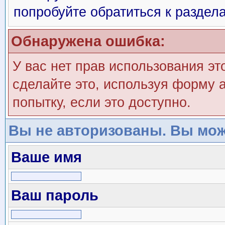
попробуйте обратиться к раздел
Обнаружена ошибка:
У вас нет прав использования эт
сделайте это, используя форму а
попытку, если это доступно.
Вы не авторизованы. Вы мож
Ваше имя
Ваш пароль