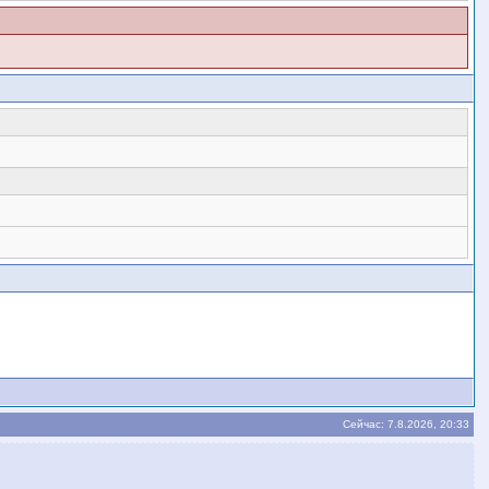
Сейчас: 7.8.2026, 20:33