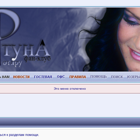
Это меню отключено
ься к разделам помощи.