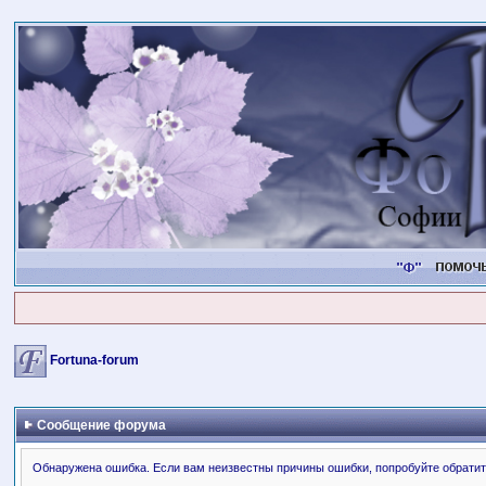
Fortuna-forum
Сообщение форума
Обнаружена ошибка. Если вам неизвестны причины ошибки, попробуйте обратит