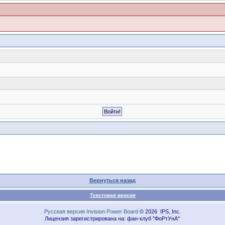
Вернуться назад
Текстовая версия
Русская версия
Invision Power Board
© 2026 IPS, Inc.
Лицензия зарегистрирована на: фан-клуб "ФоРтУнА"