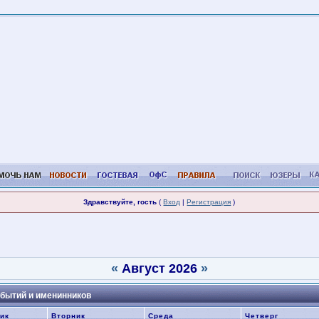
Здравствуйте, гость
(
Вход
|
Регистрация
)
«
Август 2026
»
бытий и именинников
ик
Вторник
Среда
Четверг