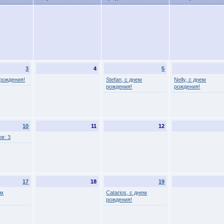
3
4
5
 рождения!
Stefan, с днем
Nelly, с днем
рождения!
рождения!
10
11
12
в: 3
17
18
19
ем
Catarios, с днем
рождения!