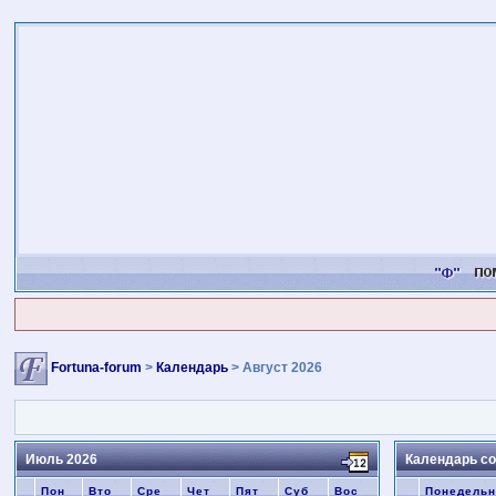
Fortuna-forum
>
Календарь
> Август 2026
Июль 2026
Календарь со
Пон
Вто
Сре
Чет
Пят
Суб
Вос
Понедельн