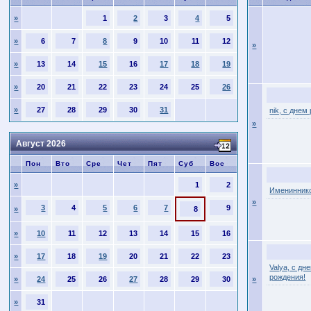
»
1
2
3
4
5
»
6
7
8
9
10
11
12
»
»
13
14
15
16
17
18
19
»
20
21
22
23
24
25
26
»
27
28
29
30
31
nik, с днем
»
Август 2026
Пон
Вто
Сре
Чет
Пят
Суб
Вос
»
1
2
Имениннико
»
3
4
5
6
7
9
»
8
»
10
11
12
13
14
15
16
»
17
18
19
20
21
22
23
Valya, с дн
рождения!
»
24
25
26
27
28
29
30
»
»
31