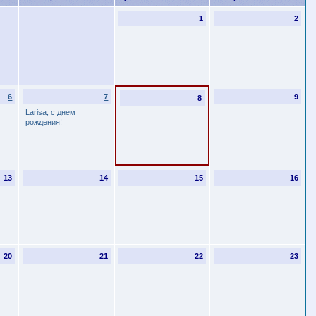
1
2
6
7
9
8
Larisa, с днем
рождения!
13
14
15
16
20
21
22
23