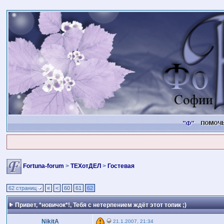
Fortuna-forum
>
ТЕХотДЕЛ
>
Гостевая
62 страниц
«
<
60
61
62
Привет, *новичок*!
, Тебя с нетерпением ждёт этот топик ;)
NikitA
21.1.2007, 21:34