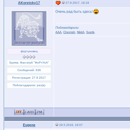
AKoretsky17
27.9.2017, 18:18
Очень рад быть здесь!
Поблагодарили:
AAA
,
Chernish
,
NikitA
,
Svetik
,
фортуновец
Группа: Фан-клуб "ФоРтУнА"
Сообщений: 636
Регистрация: 27.9.2017
Поблагодарили: раз(а)
Eugene
29.5.2018, 19:07