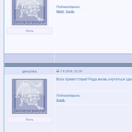
Поблагодарили:
NikitA
,
Svetik
,
Гость
genuchka
7.9.2018, 22:28
Всех приветствую! Рада вновь очутиться зд
Поблагодарили:
Svetik
,
Гость