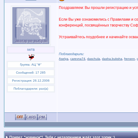
Поздравляем: Вы прошли регистрацию и ус
Если Вы уже ознакомились с Правилами и со
конференций, посвящённых творчеству Соф
Устраивайтесь поудобнее и начинайте осваи
IWTB
Поблагодарили:
Aselya
,
carevna74
,
daschula
,
dasha.buksha
,
frensnn
,
Группа: АЦ "Ф"
Сообщений: 17 285
Регистрация: 26.12.2006
Поблагодарили: раз(а)
Привет, *новичок*!
, Тебя с нетерпением ждёт этот топик ;)