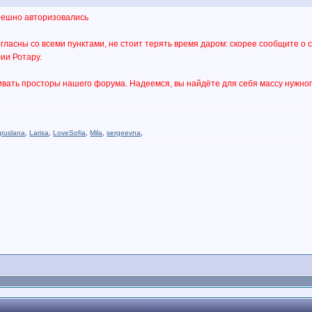
пешно авторизовались
гласны со всеми пунктами, не стоит терять время даром: скорее сообщите о 
ии Ротару.
вать просторы нашего форума. Надеемся, вы найдёте для себя массу нужного
gruslana
,
Larisa
,
LoveSofia
,
Mila
,
sergeevna
,