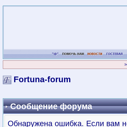
Э
Fortuna-forum
Сообщение форума
Обнаружена ошибка. Если вам н