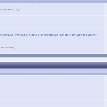
льманахи и т.д.)
конкретными статьями, интервью и фотографиями - для этого есть другие разделы/
стопочками :)