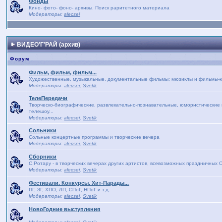
Фонды
Кино- фото- фоно- архивы. Поиск раритетного материала
Модераторы:
alecsei
ВИДЕО'Г'РАЙ (архив)
Форум
Фильм, фильм, фильм...
Художественные, музыкальные, документальные фильмы; мюзиклы и фильмы-кон
Модераторы:
alecsei
,
Svetik
ТелеПередачи
Творческо-биографические, развлекательно-познавательные, юмористические п
телешоу...
Модераторы:
alecsei
,
Svetik
Сольники
Сольные концертные программы и творческие вечера
Модераторы:
alecsei
,
Svetik
Сборники
С.Ротару - в творческих вечерах других артистов, всевозможных праздничных 
Модераторы:
alecsei
,
Svetik
Фестивали. Конкурсы. Хит-Парады...
ПГ, ЗГ, ХПО, ЛП, СПоГ, НПоГ и т.д.
Модераторы:
alecsei
,
Svetik
НовоГодние выступления