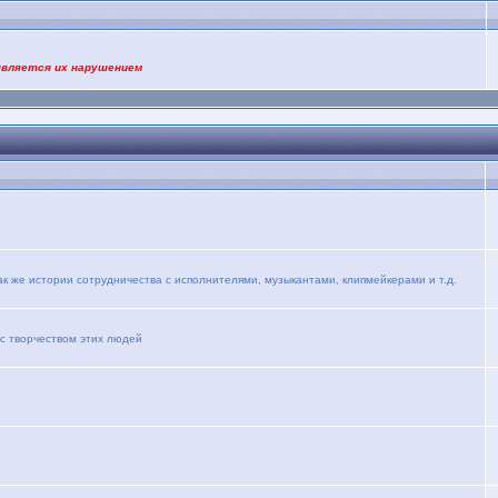
является их нарушением
ак же истории сотрудничества с исполнителями, музыкантами, клипмейкерами и т.д.
 с творчеством этих людей