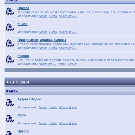
Пресса
периодические печатные и электронные издания (газеты, журналы, сборники, а
Модераторы:
Ninok
,
Svetik
,
AKoretsky17
Книги
Модераторы:
Ninok
,
Svetik
,
AKoretsky17
Программки, афиши, билеты
а так же всевозможные документы, рукописи СМ и автографы /не связанные с 
Модераторы:
Ninok
,
Svetik
,
AKoretsky17
Разное
Всё, что не подходит в другие разделы прессы, складываем сюда аккуратными 
Модераторы:
AKoretsky17
,
Ninok
,
Svetik
Её СЕМЬЯ
Форум
Аудио / Видео
Модераторы:
Ninok
,
Svetik
,
AKoretsky17
Фото
Модераторы:
Ninok
,
Svetik
,
AKoretsky17
Пресса