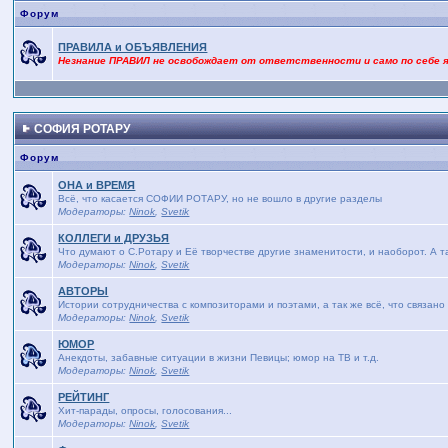
Форум
ПРАВИЛА и ОБЪЯВЛЕНИЯ
Незнание ПРАВИЛ не освобождает от ответственности и само по себе 
СОФИЯ РОТАРУ
Форум
ОНА и ВРЕМЯ
Bсё, что касается СОФИИ РОТАРУ, но не вошло в другие разделы
Модераторы:
Ninok
,
Svetik
КОЛЛЕГИ и ДРУЗЬЯ
Что думают о С.Ротару и Её творчестве другие знаменитости, и наоборот. А т
Модераторы:
Ninok
,
Svetik
АВТОРЫ
Истории сотрудничества с композиторами и поэтами, а так же всё, что связано
Модераторы:
Ninok
,
Svetik
ЮМОР
Анекдоты, забавные ситуации в жизни Певицы; юмор на ТВ и т.д.
Модераторы:
Ninok
,
Svetik
РЕЙТИНГ
Хит-парады, опросы, голосования...
Модераторы:
Ninok
,
Svetik