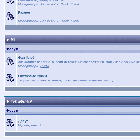
Печатные издания разных лет
Модераторы:
AKoretsky17
,
Ninok
,
Svetik
Разное
Модераторы:
AKoretsky17
,
Ninok
,
Svetik
МЫ
Форум
Фан-Клуб
Знакомимся поближе, вносим интересные предложения, принимаем важные реше
Модераторы:
Svetik
ОчУмелые Ручки
Творим, что хотим: коллажи, стихи, десктопы, видеоклипы и т.д.
ТуСоФоЧкА
Форум
Досуг
Музыка, кино, ТВ...