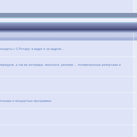
церты с С.Ротару: в кадре и за кадром...
ередачи, а так же интервью, монологи, реплики..., телевизионные репортажи и
Огоньках и концертных программах