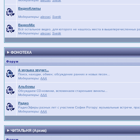
Модераторы:
alecsei
,
Svetik
ВидеоКлипы
Модераторы:
alecsei
,
Svetik
ВидеоMix
Всё остальное видео, для которого не нашлось места в вышеперечисленных р
Модераторы:
alecsei
,
Svetik
ФОНОТЕКА
Форум
А музыка звучит...
Поиск, находки, обмен; обсуждение ранних и новых песен...
Модераторы:
AAA
Альбомы
Обсуждаем CD-новинки, вспоминаем старенькие винилы...
Модераторы:
AAA
Радио
РадиоЭфиры разных лет с участием Софии Ротару: музыкальные встречи, праз
Модераторы:
AAA
ЧИТАЛЬНЯ (Архив)
Форум