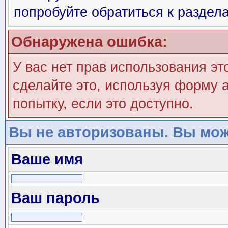
попробуйте обратиться к раздел
Обнаружена ошибка:
У вас нет прав использования эт
сделайте это, используя форму а
попытку, если это доступно.
Вы не авторизованы. Вы мож
Ваше имя
Ваш пароль