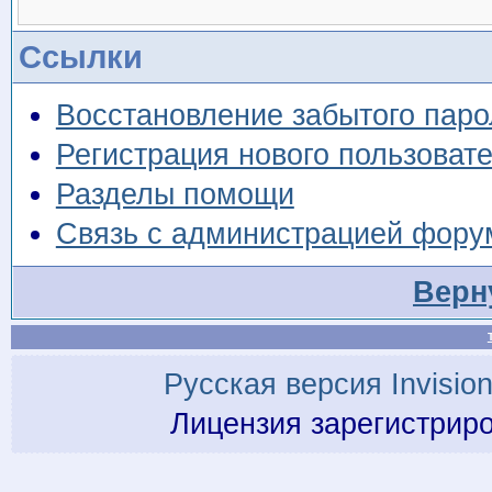
Ссылки
Восстановление забытого паро
Регистрация нового пользоват
Разделы помощи
Связь с администрацией фору
Верн
Русская версия
Invisio
Лицензия зарегистрир