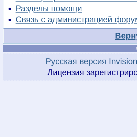
Разделы помощи
Связь с администрацией фору
Верн
Русская версия
Invisio
Лицензия зарегистрир