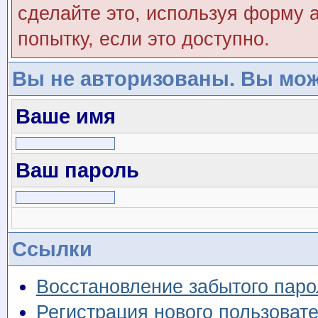
сделайте это, используя форму а
попытку, если это доступно.
Вы не авторизованы. Вы мож
Ваше имя
Ваш пароль
Ссылки
Восстановление забытого паро
Регистрация нового пользоват