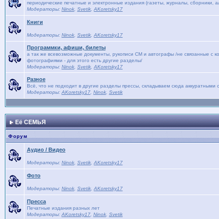
периодические печатные и электронные издания (газеты, журналы, сборники, ал
Модераторы:
Ninok
,
Svetik
,
AKoretsky17
Книги
Модераторы:
Ninok
,
Svetik
,
AKoretsky17
Программки, афиши, билеты
а так же всевозможные документы, рукописи СМ и автографы /не связанные с к
фотографиями - для этого есть другие разделы/
Модераторы:
Ninok
,
Svetik
,
AKoretsky17
Разное
Всё, что не подходит в другие разделы прессы, складываем сюда аккуратными с
Модераторы:
AKoretsky17
,
Ninok
,
Svetik
Её СЕМЬЯ
Форум
Аудио / Видео
Модераторы:
Ninok
,
Svetik
,
AKoretsky17
Фото
Модераторы:
Ninok
,
Svetik
,
AKoretsky17
Пресса
Печатные издания разных лет
Модераторы:
AKoretsky17
,
Ninok
,
Svetik