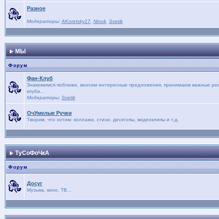
Разное
Модераторы:
AKoretsky17
,
Ninok
,
Svetik
МЫ
Форум
Фан-Клуб
Знакомимся поближе, вносим интересные предложения, принимаем важные реше
клуба...
Модераторы:
Svetik
ОчУмелые Ручки
Творим, что хотим: коллажи, стихи, десктопы, видеоклипы и т.д.
ТуСоФоЧкА
Форум
Досуг
Музыка, кино, ТВ...