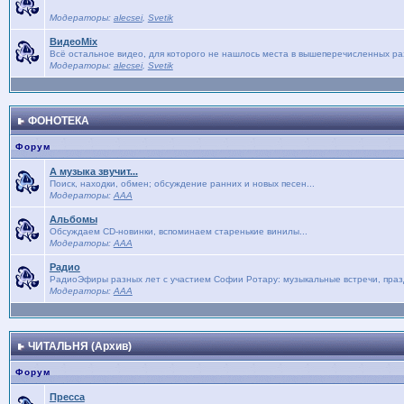
Модераторы:
alecsei
,
Svetik
ВидеоMix
Всё остальное видео, для которого не нашлось места в вышеперечисленных р
Модераторы:
alecsei
,
Svetik
ФОНОТЕКА
Форум
А музыка звучит...
Поиск, находки, обмен; обсуждение ранних и новых песен...
Модераторы:
AAA
Альбомы
Обсуждаем CD-новинки, вспоминаем старенькие винилы...
Модераторы:
AAA
Радио
РадиоЭфиры разных лет с участием Софии Ротару: музыкальные встречи, праз
Модераторы:
AAA
ЧИТАЛЬНЯ (Архив)
Форум
Пресса