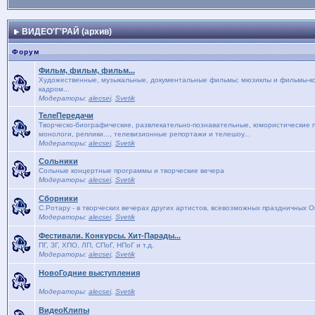
ВИДЕО'Г'РАЙ (архив)
Форум
Фильм, фильм, фильм...
Художественные, музыкальные, документальные фильмы; мюзиклы и фильмы-кон
кадром...
Модераторы:
alecsei
,
Svetik
ТелеПередачи
Творческо-биографические, развлекательно-познавательные, юмористические п
монологи, реплики..., телевизионные репортажи и телешоу...
Модераторы:
alecsei
,
Svetik
Сольники
Сольные концертные программы и творческие вечера
Модераторы:
alecsei
,
Svetik
Сборники
С.Ротару - в творческих вечерах других артистов, всевозможных праздничных 
Модераторы:
alecsei
,
Svetik
Фестивали. Конкурсы. Хит-Парады...
ПГ, ЗГ, ХПО, ЛП, СПоГ, НПоГ и т.д.
Модераторы:
alecsei
,
Svetik
НовоГодние выступления
Модераторы:
alecsei
,
Svetik
ВидеоКлипы