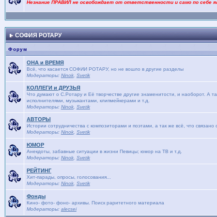
Незнание ПРАВИЛ не освобождает от ответственности и само по себе я
СОФИЯ РОТАРУ
Форум
ОНА и ВРЕМЯ
Bсё, что касается СОФИИ РОТАРУ, но не вошло в другие разделы
Модераторы:
Ninok
,
Svetik
КОЛЛЕГИ и ДРУЗЬЯ
Что думают о С.Ротару и Её творчестве другие знаменитости, и наоборот. А та
исполнителями, музыкантами, клипмейкерами и т.д.
Модераторы:
Ninok
,
Svetik
АВТОРЫ
Истории сотрудничества с композиторами и поэтами, а так же всё, что связано
Модераторы:
Ninok
,
Svetik
ЮМОР
Анекдоты, забавные ситуации в жизни Певицы; юмор на ТВ и т.д.
Модераторы:
Ninok
,
Svetik
РЕЙТИНГ
Хит-парады, опросы, голосования...
Модераторы:
Ninok
,
Svetik
Фонды
Кино- фото- фоно- архивы. Поиск раритетного материала
Модераторы:
alecsei