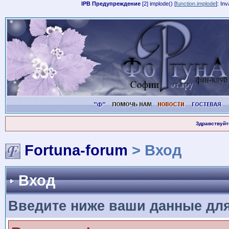
IPB Предупреждение
[2] implode() [
function.implode
]: In
Здравствуйт
Fortuna-forum
> Вход
Вход
Введите ниже ваши данные дл