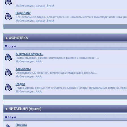
Модераторы:
alecsei
,
Svetik
ВидеоMix
Всё остальное видео, для которого не нашлось места в вышеперечисленных р
Модераторы:
alecsei
,
Svetik
ФОНОТЕКА
Форум
А музыка звучит...
Поиск, находки, обмен; обсуждение ранних и новых песен...
Модераторы:
AAA
Альбомы
Обсуждаем CD-новинки, вспоминаем старенькие винилы...
Модераторы:
AAA
Радио
РадиоЭфиры разных лет с участием Софии Ротару: музыкальные встречи, праз
Модераторы:
AAA
ЧИТАЛЬНЯ (Архив)
Форум
Пресса