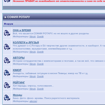
Незнание ПРАВИЛ не освобождает от ответственности и само по себе я
СОФИЯ РОТАРУ
Форум
ОНА и ВРЕМЯ
Bсё, что касается СОФИИ РОТАРУ, но не вошло в другие разделы
Модераторы:
Ninok
,
Svetik
КОЛЛЕГИ и ДРУЗЬЯ
Что думают о С.Ротару и Её творчестве другие знаменитости, и наоборот. А та
исполнителями, музыкантами, клипмейкерами и т.д.
Модераторы:
Ninok
,
Svetik
АВТОРЫ
Истории сотрудничества с композиторами и поэтами, а так же всё, что связано
Модераторы:
Ninok
,
Svetik
ЮМОР
Анекдоты, забавные ситуации в жизни Певицы; юмор на ТВ и т.д.
Модераторы:
Ninok
,
Svetik
РЕЙТИНГ
Хит-парады, опросы, голосования...
Модераторы:
Ninok
,
Svetik
Фонды
Кино- фото- фоно- архивы. Поиск раритетного материала
Модераторы:
alecsei