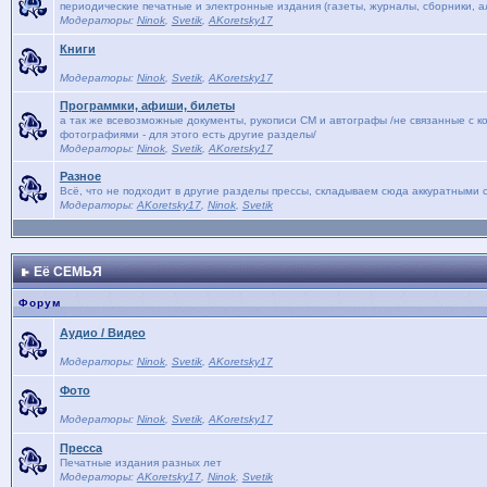
периодические печатные и электронные издания (газеты, журналы, сборники, ал
Модераторы:
Ninok
,
Svetik
,
AKoretsky17
Книги
Модераторы:
Ninok
,
Svetik
,
AKoretsky17
Программки, афиши, билеты
а так же всевозможные документы, рукописи СМ и автографы /не связанные с к
фотографиями - для этого есть другие разделы/
Модераторы:
Ninok
,
Svetik
,
AKoretsky17
Разное
Всё, что не подходит в другие разделы прессы, складываем сюда аккуратными с
Модераторы:
AKoretsky17
,
Ninok
,
Svetik
Её СЕМЬЯ
Форум
Аудио / Видео
Модераторы:
Ninok
,
Svetik
,
AKoretsky17
Фото
Модераторы:
Ninok
,
Svetik
,
AKoretsky17
Пресса
Печатные издания разных лет
Модераторы:
AKoretsky17
,
Ninok
,
Svetik