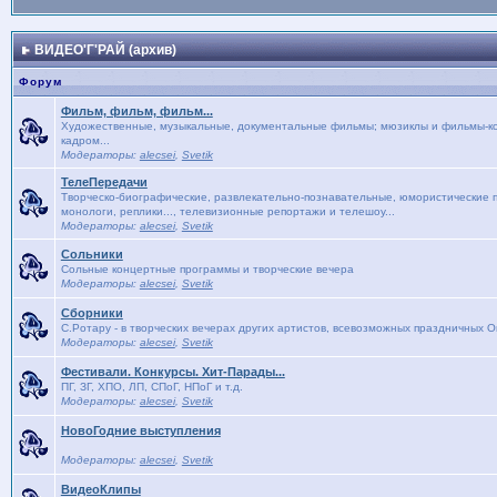
ВИДЕО'Г'РАЙ (архив)
Форум
Фильм, фильм, фильм...
Художественные, музыкальные, документальные фильмы; мюзиклы и фильмы-кон
кадром...
Модераторы:
alecsei
,
Svetik
ТелеПередачи
Творческо-биографические, развлекательно-познавательные, юмористические п
монологи, реплики..., телевизионные репортажи и телешоу...
Модераторы:
alecsei
,
Svetik
Сольники
Сольные концертные программы и творческие вечера
Модераторы:
alecsei
,
Svetik
Сборники
С.Ротару - в творческих вечерах других артистов, всевозможных праздничных 
Модераторы:
alecsei
,
Svetik
Фестивали. Конкурсы. Хит-Парады...
ПГ, ЗГ, ХПО, ЛП, СПоГ, НПоГ и т.д.
Модераторы:
alecsei
,
Svetik
НовоГодние выступления
Модераторы:
alecsei
,
Svetik
ВидеоКлипы