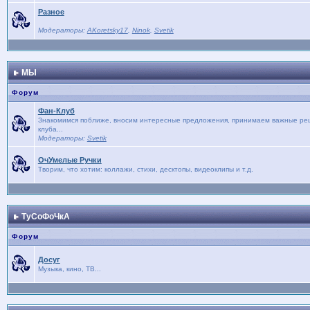
Разное
Модераторы:
AKoretsky17
,
Ninok
,
Svetik
МЫ
Форум
Фан-Клуб
Знакомимся поближе, вносим интересные предложения, принимаем важные реше
клуба...
Модераторы:
Svetik
ОчУмелые Ручки
Творим, что хотим: коллажи, стихи, десктопы, видеоклипы и т.д.
ТуСоФоЧкА
Форум
Досуг
Музыка, кино, ТВ...