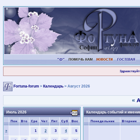
Здравствуйт
Fortuna-forum
>
Календарь
> Август 2026
«
А
Июль 2026
Календарь событий и имени
Пон
Вто
Сре
Чет
Пят
Суб
Вос
Понедельник
Вторник
»
1
2
3
4
5