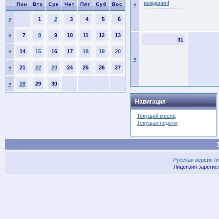
рождения!
Пон
Вто
Сре
Чет
Пят
Суб
Вос
»
»
1
2
3
4
5
6
»
7
8
9
10
11
12
13
31
»
14
15
16
17
18
19
20
»
»
21
22
23
24
25
26
27
»
28
29
30
Навигация
·
Текущий месяц
·
Текущая неделя
Русская версия
I
Лицензия зарегис