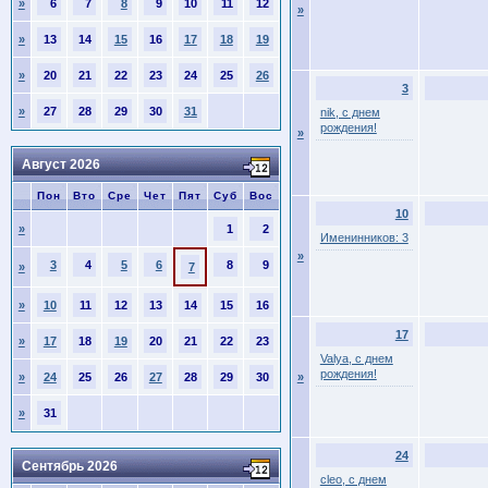
»
6
7
8
9
10
11
12
»
»
13
14
15
16
17
18
19
»
20
21
22
23
24
25
26
3
»
27
28
29
30
31
nik, с днем
рождения!
»
Август 2026
Пон
Вто
Сре
Чет
Пят
Суб
Вос
10
»
1
2
Именинников: 3
»
3
4
5
6
8
9
»
7
»
10
11
12
13
14
15
16
17
»
17
18
19
20
21
22
23
Valya, с днем
рождения!
»
24
25
26
27
28
29
30
»
»
31
24
Сентябрь 2026
cleo, с днем