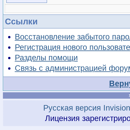
Ссылки
Восстановление забытого паро
Регистрация нового пользоват
Разделы помощи
Связь с администрацией фору
Верн
Русская версия
Invisio
Лицензия зарегистрир