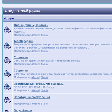
ВИДЕО'Г'РАЙ (архив)
Форум
Фильм, фильм, фильм...
Художественные, музыкальные, документальные фильмы; мюзиклы и фильмы-кон
кадром...
Модераторы:
alecsei
,
Svetik
ТелеПередачи
Творческо-биографические, развлекательно-познавательные, юмористические п
монологи, реплики..., телевизионные репортажи и телешоу...
Модераторы:
alecsei
,
Svetik
Сольники
Сольные концертные программы и творческие вечера
Модераторы:
alecsei
,
Svetik
Сборники
С.Ротару - в творческих вечерах других артистов, всевозможных праздничных 
Модераторы:
alecsei
,
Svetik
Фестивали. Конкурсы. Хит-Парады...
ПГ, ЗГ, ХПО, ЛП, СПоГ, НПоГ и т.д.
Модераторы:
alecsei
,
Svetik
НовоГодние выступления
Модераторы:
alecsei
,
Svetik
ВидеоКлипы