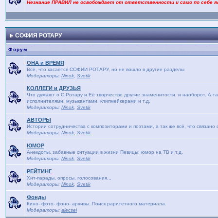
Незнание ПРАВИЛ не освобождает от ответственности и само по себе я
СОФИЯ РОТАРУ
Форум
ОНА и ВРЕМЯ
Bсё, что касается СОФИИ РОТАРУ, но не вошло в другие разделы
Модераторы:
Ninok
,
Svetik
КОЛЛЕГИ и ДРУЗЬЯ
Что думают о С.Ротару и Её творчестве другие знаменитости, и наоборот. А та
исполнителями, музыкантами, клипмейкерами и т.д.
Модераторы:
Ninok
,
Svetik
АВТОРЫ
Истории сотрудничества с композиторами и поэтами, а так же всё, что связано
Модераторы:
Ninok
,
Svetik
ЮМОР
Анекдоты, забавные ситуации в жизни Певицы; юмор на ТВ и т.д.
Модераторы:
Ninok
,
Svetik
РЕЙТИНГ
Хит-парады, опросы, голосования...
Модераторы:
Ninok
,
Svetik
Фонды
Кино- фото- фоно- архивы. Поиск раритетного материала
Модераторы:
alecsei