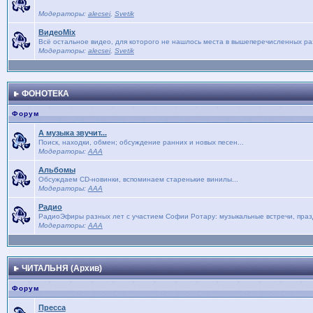
Модераторы:
alecsei
,
Svetik
ВидеоMix
Всё остальное видео, для которого не нашлось места в вышеперечисленных р
Модераторы:
alecsei
,
Svetik
ФОНОТЕКА
Форум
А музыка звучит...
Поиск, находки, обмен; обсуждение ранних и новых песен...
Модераторы:
AAA
Альбомы
Обсуждаем CD-новинки, вспоминаем старенькие винилы...
Модераторы:
AAA
Радио
РадиоЭфиры разных лет с участием Софии Ротару: музыкальные встречи, праз
Модераторы:
AAA
ЧИТАЛЬНЯ (Архив)
Форум
Пресса