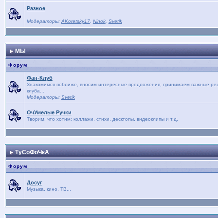
Разное
Модераторы:
AKoretsky17
,
Ninok
,
Svetik
МЫ
Форум
Фан-Клуб
Знакомимся поближе, вносим интересные предложения, принимаем важные реше
клуба...
Модераторы:
Svetik
ОчУмелые Ручки
Творим, что хотим: коллажи, стихи, десктопы, видеоклипы и т.д.
ТуСоФоЧкА
Форум
Досуг
Музыка, кино, ТВ...