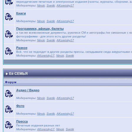
периодические печатные и электронные издания (газеты, журналы, сборники, ал
Модераторы:
Ninok
,
Svetik
,
AKoretsky17
Книги
Модераторы:
Ninok
,
Svetik
,
AKoretsky17
Программки, афиши, билеты
а так же всевозможные документы, рукописи СМ и автографы /не связанные с к
фотографиями - для этого есть другие разделы/
Модераторы:
Ninok
,
Svetik
,
AKoretsky17
Разное
Всё, что не подходит в другие разделы прессы, складываем сюда аккуратными с
Модераторы:
AKoretsky17
,
Ninok
,
Svetik
Её СЕМЬЯ
Форум
Аудио / Видео
Модераторы:
Ninok
,
Svetik
,
AKoretsky17
Фото
Модераторы:
Ninok
,
Svetik
,
AKoretsky17
Пресса
Печатные издания разных лет
Модераторы:
AKoretsky17
,
Ninok
,
Svetik