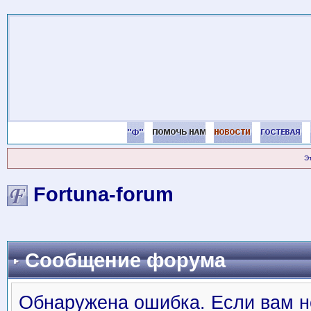
Э
Fortuna-forum
Сообщение форума
Обнаружена ошибка. Если вам н