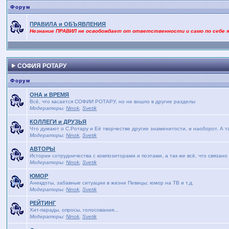
Форум
ПРАВИЛА и ОБЪЯВЛЕНИЯ
Незнание ПРАВИЛ не освобождает от ответственности и само по себе 
СОФИЯ РОТАРУ
Форум
ОНА и ВРЕМЯ
Bсё, что касается СОФИИ РОТАРУ, но не вошло в другие разделы
Модераторы:
Ninok
,
Svetik
КОЛЛЕГИ и ДРУЗЬЯ
Что думают о С.Ротару и Её творчестве другие знаменитости, и наоборот. А т
Модераторы:
Ninok
,
Svetik
АВТОРЫ
Истории сотрудничества с композиторами и поэтами, а так же всё, что связано
Модераторы:
Ninok
,
Svetik
ЮМОР
Анекдоты, забавные ситуации в жизни Певицы; юмор на ТВ и т.д.
Модераторы:
Ninok
,
Svetik
РЕЙТИНГ
Хит-парады, опросы, голосования...
Модераторы:
Ninok
,
Svetik