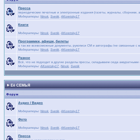
Пресса
периодические печатные и электронные издания (газеты, журналы, сборники, а
Модераторы:
Ninok
,
Svetik
,
AKoretsky17
Книги
Модераторы:
Ninok
,
Svetik
,
AKoretsky17
Программки, афиши, билеты
а так же всевозможные документы, рукописи СМ и автографы /не связанные с 
Модераторы:
Ninok
,
Svetik
,
AKoretsky17
Разное
Всё, что не подходит в другие разделы прессы, складываем сюда аккуратными 
Модераторы:
AKoretsky17
,
Ninok
,
Svetik
Её СЕМЬЯ
Форум
Аудио / Видео
Модераторы:
Ninok
,
Svetik
,
AKoretsky17
Фото
Модераторы:
Ninok
,
Svetik
,
AKoretsky17
Пресса