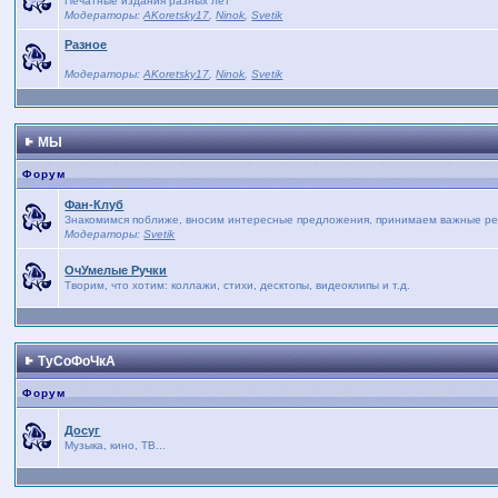
Печатные издания разных лет
Модераторы:
AKoretsky17
,
Ninok
,
Svetik
Разное
Модераторы:
AKoretsky17
,
Ninok
,
Svetik
МЫ
Форум
Фан-Клуб
Знакомимся поближе, вносим интересные предложения, принимаем важные реше
Модераторы:
Svetik
ОчУмелые Ручки
Творим, что хотим: коллажи, стихи, десктопы, видеоклипы и т.д.
ТуСоФоЧкА
Форум
Досуг
Музыка, кино, ТВ...