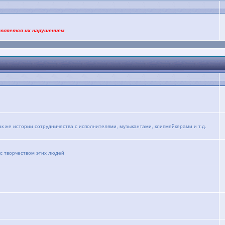
является их нарушением
ак же истории сотрудничества с исполнителями, музыкантами, клипмейкерами и т.д.
 с творчеством этих людей