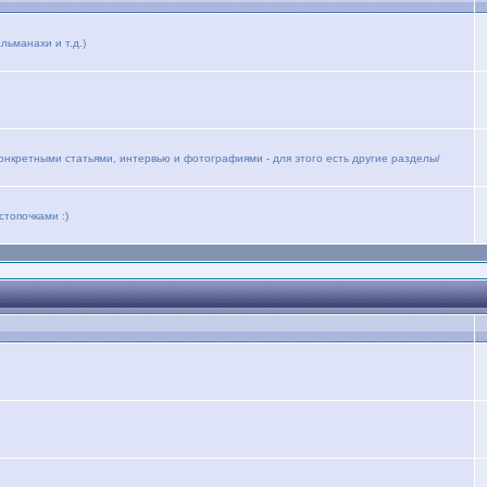
льманахи и т.д.)
конкретными статьями, интервью и фотографиями - для этого есть другие разделы/
стопочками :)