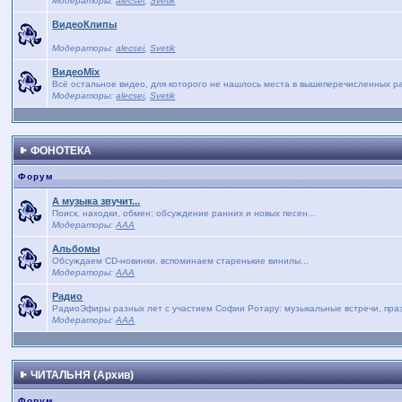
Модераторы:
alecsei
,
Svetik
ВидеоКлипы
Модераторы:
alecsei
,
Svetik
ВидеоMix
Всё остальное видео, для которого не нашлось места в вышеперечисленных р
Модераторы:
alecsei
,
Svetik
ФОНОТЕКА
Форум
А музыка звучит...
Поиск, находки, обмен; обсуждение ранних и новых песен...
Модераторы:
AAA
Альбомы
Обсуждаем CD-новинки, вспоминаем старенькие винилы...
Модераторы:
AAA
Радио
РадиоЭфиры разных лет с участием Софии Ротару: музыкальные встречи, праз
Модераторы:
AAA
ЧИТАЛЬНЯ (Архив)
Форум