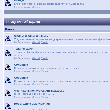
Фонды
Кино- фото- фоно- архивы. Поиск раритетного материала
Модераторы:
alecsei
ВИДЕО'Г'РАЙ (архив)
Форум
Фильм, фильм, фильм...
Художественные, музыкальные, документальные фильмы; мюзиклы и фильмы-кон
Модераторы:
alecsei
,
Svetik
ТелеПередачи
Творческо-биографические, развлекательно-познавательные, юмористические п
телешоу...
Модераторы:
alecsei
,
Svetik
Сольники
Сольные концертные программы и творческие вечера
Модераторы:
alecsei
,
Svetik
Сборники
С.Ротару - в творческих вечерах других артистов, всевозможных праздничных 
Модераторы:
alecsei
,
Svetik
Фестивали. Конкурсы. Хит-Парады...
ПГ, ЗГ, ХПО, ЛП, СПоГ, НПоГ и т.д.
Модераторы:
alecsei
,
Svetik
НовоГодние выступления