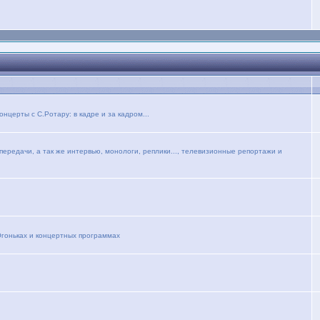
церты с С.Ротару: в кадре и за кадром...
ередачи, а так же интервью, монологи, реплики..., телевизионные репортажи и
Огоньках и концертных программах