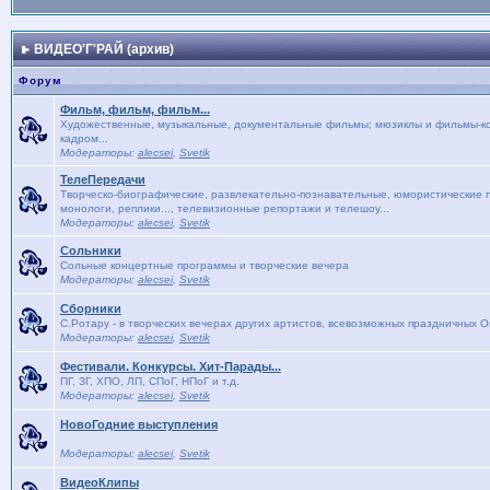
ВИДЕО'Г'РАЙ (архив)
Форум
Фильм, фильм, фильм...
Художественные, музыкальные, документальные фильмы; мюзиклы и фильмы-кон
кадром...
Модераторы:
alecsei
,
Svetik
ТелеПередачи
Творческо-биографические, развлекательно-познавательные, юмористические п
монологи, реплики..., телевизионные репортажи и телешоу...
Модераторы:
alecsei
,
Svetik
Сольники
Сольные концертные программы и творческие вечера
Модераторы:
alecsei
,
Svetik
Сборники
С.Ротару - в творческих вечерах других артистов, всевозможных праздничных 
Модераторы:
alecsei
,
Svetik
Фестивали. Конкурсы. Хит-Парады...
ПГ, ЗГ, ХПО, ЛП, СПоГ, НПоГ и т.д.
Модераторы:
alecsei
,
Svetik
НовоГодние выступления
Модераторы:
alecsei
,
Svetik
ВидеоКлипы