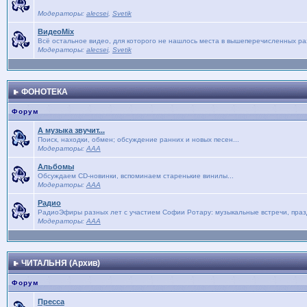
Модераторы:
alecsei
,
Svetik
ВидеоMix
Всё остальное видео, для которого не нашлось места в вышеперечисленных р
Модераторы:
alecsei
,
Svetik
ФОНОТЕКА
Форум
А музыка звучит...
Поиск, находки, обмен; обсуждение ранних и новых песен...
Модераторы:
AAA
Альбомы
Обсуждаем CD-новинки, вспоминаем старенькие винилы...
Модераторы:
AAA
Радио
РадиоЭфиры разных лет с участием Софии Ротару: музыкальные встречи, праз
Модераторы:
AAA
ЧИТАЛЬНЯ (Архив)
Форум
Пресса