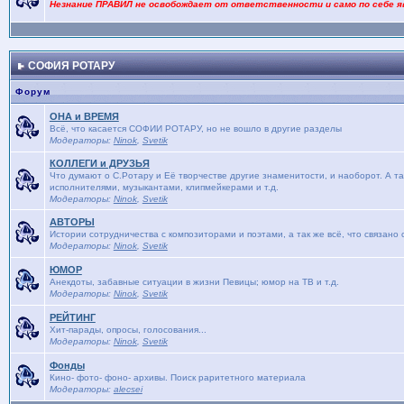
Незнание ПРАВИЛ не освобождает от ответственности и само по себе я
СОФИЯ РОТАРУ
Форум
ОНА и ВРЕМЯ
Bсё, что касается СОФИИ РОТАРУ, но не вошло в другие разделы
Модераторы:
Ninok
,
Svetik
КОЛЛЕГИ и ДРУЗЬЯ
Что думают о С.Ротару и Её творчестве другие знаменитости, и наоборот. А та
исполнителями, музыкантами, клипмейкерами и т.д.
Модераторы:
Ninok
,
Svetik
АВТОРЫ
Истории сотрудничества с композиторами и поэтами, а так же всё, что связано
Модераторы:
Ninok
,
Svetik
ЮМОР
Анекдоты, забавные ситуации в жизни Певицы; юмор на ТВ и т.д.
Модераторы:
Ninok
,
Svetik
РЕЙТИНГ
Хит-парады, опросы, голосования...
Модераторы:
Ninok
,
Svetik
Фонды
Кино- фото- фоно- архивы. Поиск раритетного материала
Модераторы:
alecsei