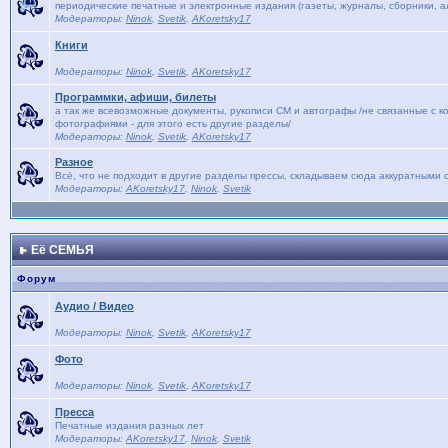
периодические печатные и электронные издания (газеты, журналы, сборники, ал
Модераторы:
Ninok
,
Svetik
,
AKoretsky17
Книги
Модераторы:
Ninok
,
Svetik
,
AKoretsky17
Программки, афиши, билеты
а так же всевозможные документы, рукописи СМ и автографы /не связанные с к
фотографиями - для этого есть другие разделы/
Модераторы:
Ninok
,
Svetik
,
AKoretsky17
Разное
Всё, что не подходит в другие разделы прессы, складываем сюда аккуратными с
Модераторы:
AKoretsky17
,
Ninok
,
Svetik
Её СЕМЬЯ
Форум
Аудио / Видео
Модераторы:
Ninok
,
Svetik
,
AKoretsky17
Фото
Модераторы:
Ninok
,
Svetik
,
AKoretsky17
Пресса
Печатные издания разных лет
Модераторы:
AKoretsky17
,
Ninok
,
Svetik