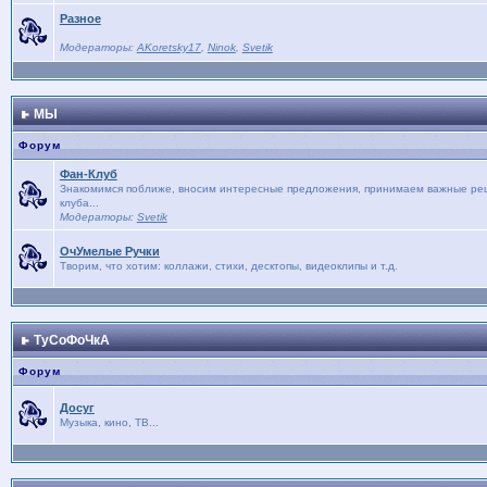
Разное
Модераторы:
AKoretsky17
,
Ninok
,
Svetik
МЫ
Форум
Фан-Клуб
Знакомимся поближе, вносим интересные предложения, принимаем важные реше
клуба...
Модераторы:
Svetik
ОчУмелые Ручки
Творим, что хотим: коллажи, стихи, десктопы, видеоклипы и т.д.
ТуСоФоЧкА
Форум
Досуг
Музыка, кино, ТВ...