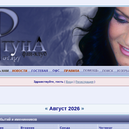
Здравствуйте, гость
(
Вход
|
Регистрация
)
«
Август 2026
»
бытий и именинников
ик
Вторник
Среда
Четверг