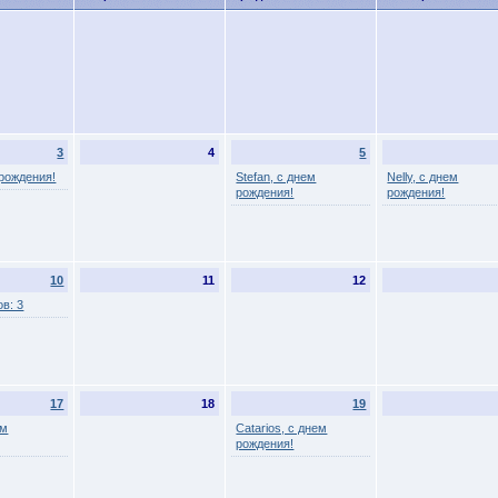
3
4
5
 рождения!
Stefan, с днем
Nelly, с днем
рождения!
рождения!
10
11
12
в: 3
17
18
19
ем
Catarios, с днем
рождения!