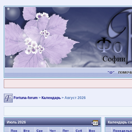
Fortuna-forum
>
Календарь
> Август 2026
Июль 2026
Календарь со
Пон
Вто
Сре
Чет
Пят
Суб
Вос
Понедельн