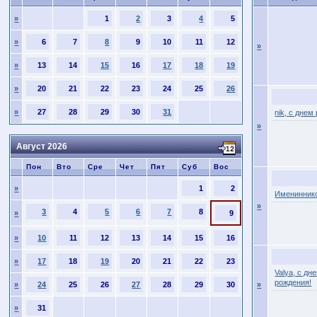
»
1
2
3
4
5
»
6
7
8
9
10
11
12
»
»
13
14
15
16
17
18
19
»
20
21
22
23
24
25
26
»
27
28
29
30
31
nik, с днем
»
Август 2026
Пон
Вто
Сре
Чет
Пят
Суб
Вос
»
1
2
Имениннико
»
3
4
5
6
7
8
»
9
»
10
11
12
13
14
15
16
»
17
18
19
20
21
22
23
Valya, с дн
рождения!
»
24
25
26
27
28
29
30
»
»
31