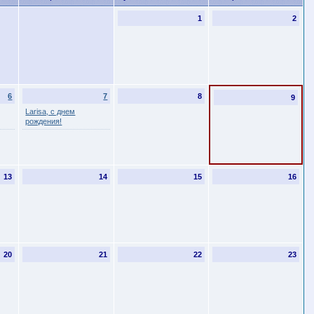
1
2
6
7
8
9
Larisa, с днем
рождения!
13
14
15
16
20
21
22
23